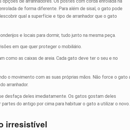
as opções de arranhadores. Os postes com corda enrolada na
nrolada de forma diferente. Para além de sisal, o gato pode
escobrir qual a superfície e tipo de arranhador que o gato
nderijos e locais para dormir, tudo junto na mesma peça.
isões em que quer proteger o mobiliário.
m como as caixas de areia. Cada gato deve ter o seu e no
ando o movimento com as suas próprias mãos. Não force o gato 
 do arranhador.
se desfaça deles imediatamente. Os gatos gostam deles
partes do antigo por cima para habituar o gato a utilizar o novo.
 irresistível