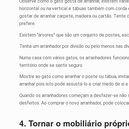
Observe como o gato gosta de arranhar, existem vári
horizontal ou na vertical e tábuas também com corda e
gostar de arranhar carpete, madeira ou cartão. Tente d
prefere.
Existem “árvores” que são um conjunto de postes, esco
Tenha um arranhador por divisão ou pelo menos nas div
Numa casa com vários gatos, os arranhadores funciona
território onde se sente seguro.
Mostre ao gato como arranhar o poste ou tábua, imit
arranhar pois isto pode assustá-lo e criar medo de si e
Quando os arranhadores começam a desfazer-se não 
desfeitos. Ao comprar o novo arranhador, pode colocar 
4. Tornar o mobiliário próprio