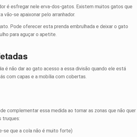
dor é esfregar nele erva-dos-gatos. Existem muitos gatos que
a vão-se apaixonar pelo arranhador.
gato. Pode oferecer esta prenda embrulhada e deixar o gato
lho para aguçar o apetite.
fetadas
ia é não dar ao gato acesso a essa divisão quando ele está
fás com capas e a mobília com cobertas.
 pode complementar essa medida ao tornar as zonas que não quer
s truques:
ue-se que a cola não é muito forte)