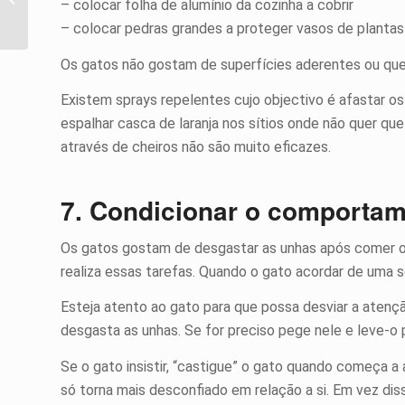
– colocar folha de alumínio da cozinha a cobrir
necessário
– colocar pedras grandes a proteger vasos de plantas
Os gatos não gostam de superfícies aderentes ou que
Existem sprays repelentes cujo objectivo é afastar o
espalhar casca de laranja nos sítios onde não quer qu
através de cheiros não são muito eficazes.
7. Condicionar o comporta
Os gatos gostam de desgastar as unhas após comer ou 
realiza essas tarefas. Quando o gato acordar de uma se
Esteja atento ao gato para que possa desviar a aten
desgasta as unhas. Se for preciso pege nele e leve-o p
Se o gato insistir, “castigue” o gato quando começa a 
só torna mais desconfiado em relação a si. Em vez diss