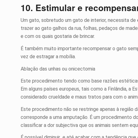
10. Estimular e recompensa
Um gato, sobretudo um gato de interior, necessita de 
trazer ao gato galhos da rua, folhas, pedaços de made
e com os quais gostaria de brincar.
É também muito importante recompensar o gato sempre 
vez de estragar a mobília.
Ablação das unhas ou onicectomia
Este procedimento tendo como base razões estéticas é 
Em alguns países europeus, tais como a Finlândia, a Es
considerado crueldade e maus tratos para com o anima
Este procedimento não se restringe apenas à região d
corresponde a uma amputação. É um procedimento dolo
classificar a dor subjectiva que os animais sentem e
É possível diminuir e até acabar com a tendência que