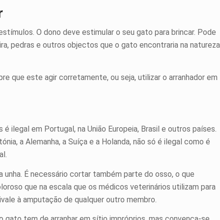
r
estímulos. O dono deve estimular o seu gato para brincar. Pode
ira, pedras e outros objectos que o gato encontraria na natureza
que este agir corretamente, ou seja, utilizar o arranhador em
ilegal em Portugal, na União Europeia, Brasil e outros países.
tónia, a Alemanha, a Suíça e a Holanda, não só é ilegal como é
l.
a unha. É necessário cortar também parte do osso, o que
roso que na escala que os médicos veterinários utilizam para
quivale à amputação de qualquer outro membro.
 o gato tem de arranhar em sítio impróprios, mas convença-se