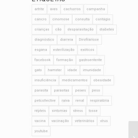
artrite
aves
cachorros
campanha
cancro
cinomose
consulta
contágio
crianças
cão
desparasitação
diabetes
diagnóstico
diarreia
Dirofilariose
esgana
esterilização
exóticos
facebook
formação
gastroenterite
gato
hamster
idade
imunidade
insuficiência
medicamentos
obesidade
parasita
parasitas
peixes
peso
petcollective
raiva
renal
respiratória
répteis
sintomas
stress
tosse
vacina
vacinação
veterinários
vírus
youtube