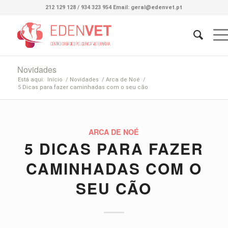
212 129 128 / 934 323 954 Email: geral@edenvet.pt
Novidades
Está aqui:
Início
/
Novidades
/
Arca de Noé
/
5 Dicas para fazer caminhadas com o seu cão
ARCA DE NOÉ
5 DICAS PARA FAZER
CAMINHADAS COM O
SEU CÃO