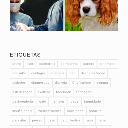
ETIQUETAS
artrite
aves
cachorros
campanha
cancro
cinomose
consulta
contágio
crianças
cão
desparasitação
diabetes
diagnóstico
diarreia
Dirofilariose
esgana
esterilização
exóticos
facebook
formação
gastroenterite
gato
hamster
idade
imunidade
insuficiência
medicamentos
obesidade
parasita
parasitas
peixes
peso
petcollective
raiva
renal