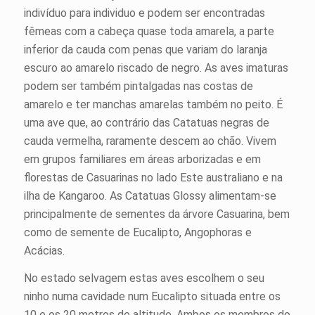
indivíduo para individuo e podem ser encontradas
fêmeas com a cabeça quase toda amarela, a parte
inferior da cauda com penas que variam do laranja
escuro ao amarelo riscado de negro. As aves imaturas
podem ser também pintalgadas nas costas de
amarelo e ter manchas amarelas também no peito. É
uma ave que, ao contrário das Catatuas negras de
cauda vermelha, raramente descem ao chão. Vivem
em grupos familiares em áreas arborizadas e em
florestas de Casuarinas no lado Este australiano e na
ilha de Kangaroo. As Catatuas Glossy alimentam-se
principalmente de sementes da árvore Casuarina, bem
como de semente de Eucalipto, Angophoras e
Acácias.
No estado selvagem estas aves escolhem o seu
ninho numa cavidade num Eucalipto situada entre os
10 e os 20 metros de altitude. Ambos os membros do