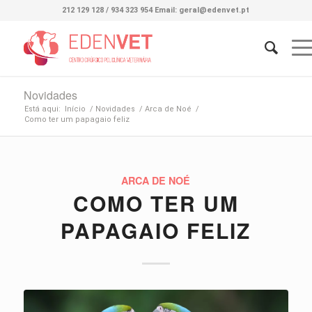
212 129 128 / 934 323 954 Email: geral@edenvet.pt
Novidades
Está aqui:
Início
/
Novidades
/
Arca de Noé
/
Como ter um papagaio feliz
ARCA DE NOÉ
COMO TER UM
PAPAGAIO FELIZ