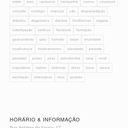
artrite
aves
cachorros
campanha
cancro
cinomose
consulta
contágio
crianças
cão
desparasitação
diabetes
diagnóstico
diarreia
Dirofilariose
esgana
esterilização
exóticos
facebook
formação
gastroenterite
gato
hamster
idade
imunidade
insuficiência
medicamentos
obesidade
parasita
parasitas
peixes
peso
petcollective
raiva
renal
respiratória
répteis
sintomas
stress
tosse
vacina
vacinação
veterinários
vírus
youtube
HORÁRIO & INFORMAÇÃO
Rua António de Sousa, 17