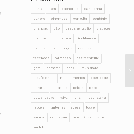
artrite
aves
cachorros
campanha
e
cancro
cinomose
consulta
contágio
crianças
cão
desparasitação
diabetes
diagnóstico
diarreia
Dirofilariose
esgana
esterilização
exóticos
facebook
formação
gastroenterite
gato
hamster
idade
imunidade
insuficiência
medicamentos
obesidade
parasita
parasitas
peixes
peso
petcollective
raiva
renal
respiratória
répteis
sintomas
stress
tosse
,
vacina
vacinação
veterinários
vírus
youtube