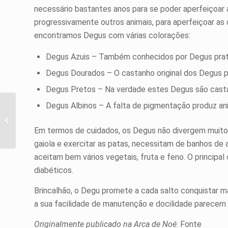
necessário bastantes anos para se poder aperfeiçoar
progressivamente outros animais, para aperfeiçoar as
encontramos Degus com várias colorações:
Degus Azuis – Também conhecidos por Degus prat
Degus Dourados – O castanho original dos Degus p
Degus Pretos – Na verdade estes Degus são cast
Degus Albinos – A falta de pigmentação produz an
Como ter um papagaio
feliz
Em termos de cuidados, os Degus não divergem muito 
gaiola e exercitar as patas, necessitam de banhos de 
aceitam bem vários vegetais, fruta e feno. O principa
diabéticos.
Brincalhão, o Degu promete a cada salto conquistar ma
a sua facilidade de manutenção e docilidade parecem 
Originalmente publicado na Arca de Noé
: Fonte