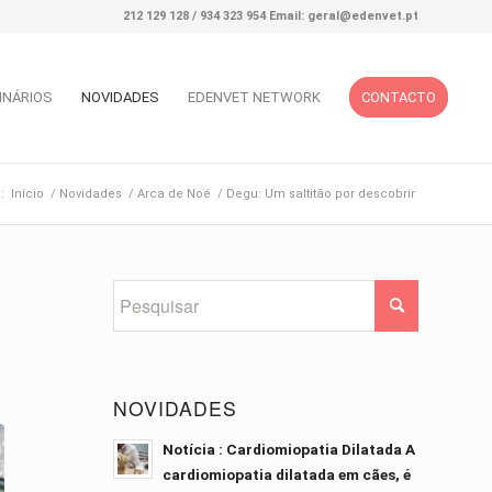
212 129 128 / 934 323 954 Email: geral@edenvet.pt
INÁRIOS
NOVIDADES
EDENVET NETWORK
CONTACTO
:
Início
/
Novidades
/
Arca de Noé
/
Degu: Um saltitão por descobrir
NOVIDADES
Notícia : Cardiomiopatia Dilatada A
cardiomiopatia dilatada em cães, é