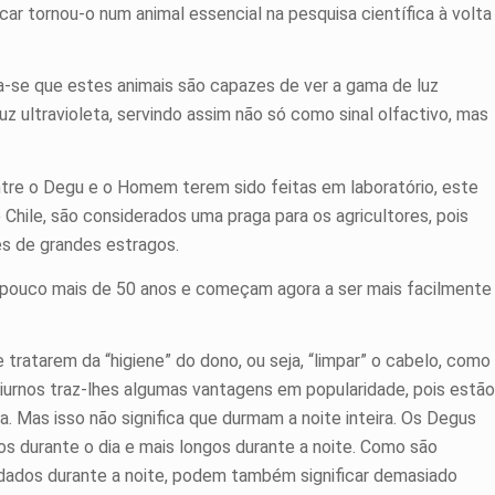
úcar tornou-o num animal essencial na pesquisa científica à volta
ta-se que estes animais são capazes de ver a gama de luz
luz ultravioleta, servindo assim não só como sinal olfactivo, mas
ntre o Degu e o Homem terem sido feitas em laboratório, este
o Chile, são considerados uma praga para os agricultores, pois
es de grandes estragos.
pouco mais de 50 anos e começam agora a ser mais facilmente
ratarem da “higiene” do dono, ou seja, “limpar” o cabelo, como
iurnos traz-lhes algumas vantagens em popularidade, pois estão
a. Mas isso não significa que durmam a noite inteira. Os Degus
s durante o dia e mais longos durante a noite. Como são
dados durante a noite, podem também significar demasiado