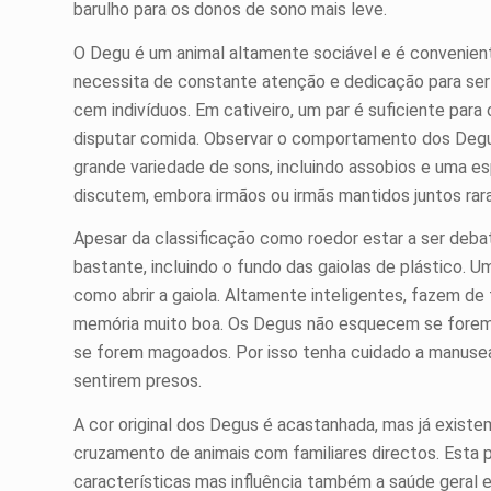
barulho para os donos de sono mais leve.
O Degu é um animal altamente sociável e é convenien
necessita de constante atenção e dedicação para ser 
cem indivíduos. Em cativeiro, um par é suficiente pa
disputar comida. Observar o comportamento dos Degus
grande variedade de sons, incluindo assobios e uma e
discutem, embora irmãos ou irmãs mantidos juntos ra
Apesar da classificação como roedor estar a ser debat
bastante, incluindo o fundo das gaiolas de plástico. 
como abrir a gaiola. Altamente inteligentes, fazem de
memória muito boa. Os Degus não esquecem se forem 
se forem magoados. Por isso tenha cuidado a manusea
sentirem presos.
A cor original dos Degus é acastanhada, mas já existem
cruzamento de animais com familiares directos. Esta 
características mas influência também a saúde geral 