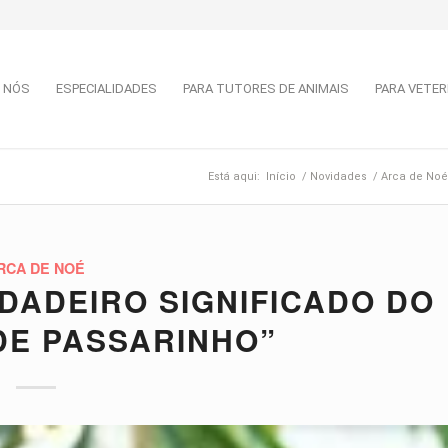
 NÓS
ESPECIALIDADES
PARA TUTORES DE ANIMAIS
PARA VETER
Está aqui:
Início
/
Novidades
/
Arca de Noé
RCA DE NOÉ
RDADEIRO SIGNIFICADO DO
DE PASSARINHO”