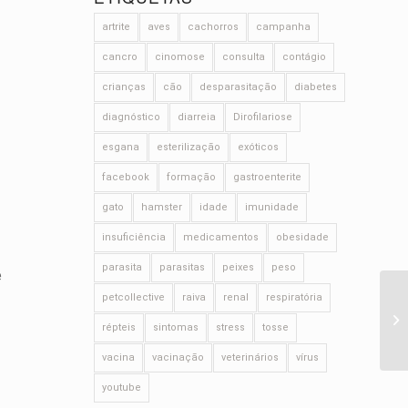
artrite
aves
cachorros
campanha
cancro
cinomose
consulta
contágio
crianças
cão
desparasitação
diabetes
diagnóstico
diarreia
Dirofilariose
esgana
esterilização
exóticos
facebook
formação
gastroenterite
gato
hamster
idade
imunidade
insuficiência
medicamentos
obesidade
parasita
parasitas
peixes
peso
e
petcollective
raiva
renal
respiratória
répteis
sintomas
stress
tosse
vacina
vacinação
veterinários
vírus
youtube