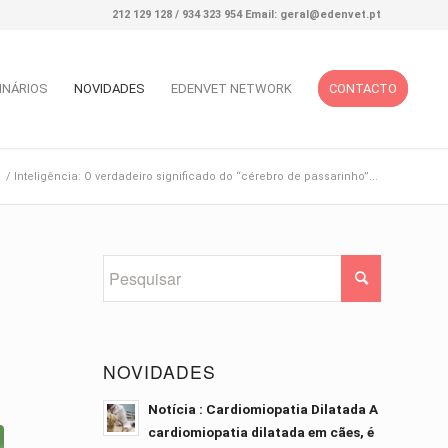
212 129 128 / 934 323 954 Email: geral@edenvet.pt
INÁRIOS
NOVIDADES
EDENVET NETWORK
CONTACTO
/
Inteligência: O verdadeiro significado do “cérebro de passarinho”...
NOVIDADES
Notícia : Cardiomiopatia Dilatada A
cardiomiopatia dilatada em cães, é