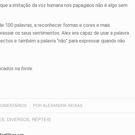
 que a imitação da voz humana nos papagaios não é algo sem
 de 100 palavras, a reconhecer formas e cores e mais
pressar os seus sentimentos. Alex era capaz de usar a palavra
jectos e também a palavra “não” para expressar quando não
icados na fonte.
COMENTÁRIOS
POR
ALEXANDRA SEIXAS
/
ES
,
DIVERSOS
,
RÉPTEIS
artilhar em