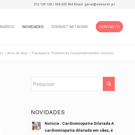
212 129 128 / 934 323 954 Email: geral@edenvet.pt
INÁRIOS
NOVIDADES
EDENVET NETWORK
CONTACTO
es
/
Arca de Noé
/
Papagaios: Problemas Comportamentais Comuns
NOVIDADES
Notícia : Cardiomiopatia Dilatada A
cardiomiopatia dilatada em cães, é