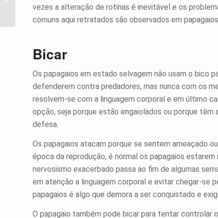
vezes a alteração de rotinas é inevitável e os prob
mais fofo do Twitter
comuns aqui retratados são observados em papagaios, 
Bicar
Os papagaios em estado selvagem não usam o bico par
defenderem contra predadores, mas nunca com os me
resolvem-se com a linguagem corporal e em último ca
opção, seja porque estão engaiolados ou porque têm as
defesa.
Os papagaios atacam porque se sentem ameaçado ou p
época da reprodução, é normal os papagaios estarem
nervosismo exacerbado passa ao fim de algumas sema
em atenção a linguagem corporal e evitar chegar-se p
papagaios é algo que demora a ser conquistado e exig
O papagaio também pode bicar para tentar controlar o