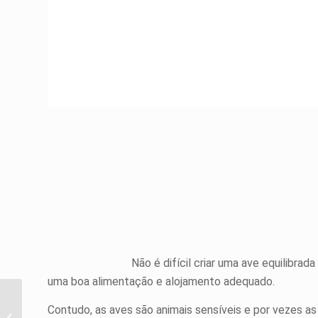
Não é difícil criar uma ave equilibra
uma boa alimentação e alojamento adequado.
As múltiplas
Contudo, as aves são animais sensíveis e por vezes a
expressões do Ouriço