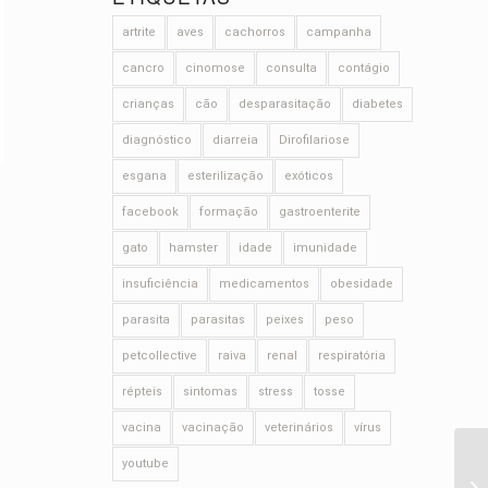
artrite
aves
cachorros
campanha
cancro
cinomose
consulta
contágio
crianças
cão
desparasitação
diabetes
diagnóstico
diarreia
Dirofilariose
esgana
esterilização
exóticos
facebook
formação
gastroenterite
gato
hamster
idade
imunidade
insuficiência
medicamentos
obesidade
parasita
parasitas
peixes
peso
petcollective
raiva
renal
respiratória
répteis
sintomas
stress
tosse
vacina
vacinação
veterinários
vírus
youtube