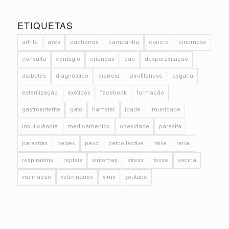
ETIQUETAS
artrite
aves
cachorros
campanha
cancro
cinomose
consulta
contágio
crianças
cão
desparasitação
diabetes
diagnóstico
diarreia
Dirofilariose
esgana
esterilização
exóticos
facebook
formação
gastroenterite
gato
hamster
idade
imunidade
insuficiência
medicamentos
obesidade
parasita
parasitas
peixes
peso
petcollective
raiva
renal
respiratória
répteis
sintomas
stress
tosse
vacina
vacinação
veterinários
vírus
youtube