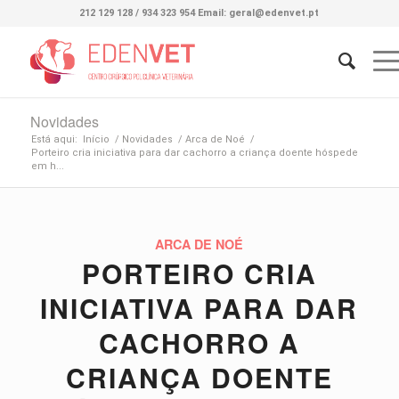
212 129 128 / 934 323 954 Email: geral@edenvet.pt
Novidades
Está aqui:
Início
/
Novidades
/
Arca de Noé
/
Porteiro cria iniciativa para dar cachorro a criança doente hóspede
em h...
ARCA DE NOÉ
PORTEIRO CRIA
INICIATIVA PARA DAR
CACHORRO A
CRIANÇA DOENTE