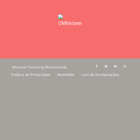
-
Blueone Theme by BlueSerenity
Política de Privacidade
Newsletter
Livro de Reclamações