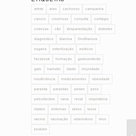
artrite
aves
cachorros
campanha
cancro
cinomose
consulta
contágio
crianças
cão
desparasitação
diabetes
diagnóstico
diarreia
Dirofilariose
esgana
esterilização
exóticos
facebook
formação
gastroenterite
gato
hamster
idade
imunidade
insuficiência
medicamentos
obesidade
parasita
parasitas
peixes
peso
petcollective
raiva
renal
respiratória
répteis
sintomas
stress
tosse
vacina
vacinação
veterinários
vírus
youtube