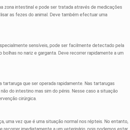
a zona intestinal e pode ser tratada através de medicações
nalisar as fezes do animal. Deve também efectuar uma
especialmente sensíveis, pode ser facilmente detectado pela
o bolhas no nariz e garganta. Deve recorrer rapidamente a um
 a tartaruga que ser operada rapidamente. Nas tartarugas
ão do intestino mas sim do pénis. Nesse caso a situação
rvenção cirúrgica.
a, uma vez que é uma situação normal nos répteis. No entanto,
e recorrer imediatamente a um veterinário, pois podemos estar