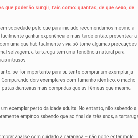
s que poderão surgir, tais como: quantas, de que sexo, de
r em sociedade pelo que para iniciado recomendamos mesmo a
facilmente ganhar experiência e mais tarde então, presentear a
s com uma que habitualmente vivia só tome algumas precauções
imal selvagem, a tartaruga tem uma tendência natural para
iais intrusos.
anto, se for importante para si, tente comprar um exemplar já
exo. Comparando dois exemplares com tamanho idêntico, o macho
s patas dianteiras mais compridas que as fêmeas que mesma
 um exemplar perto da idade adulta. No entanto, não sabendo a
amente empírico sabendo que ao final de três anos, a tartarug
comprar analise com cuidado a carapaça – não pode estar mole