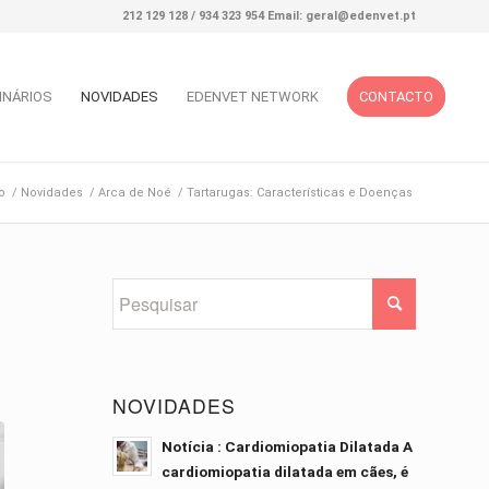
212 129 128 / 934 323 954 Email: geral@edenvet.pt
INÁRIOS
NOVIDADES
EDENVET NETWORK
CONTACTO
o
/
Novidades
/
Arca de Noé
/
Tartarugas: Características e Doenças
NOVIDADES
Notícia : Cardiomiopatia Dilatada A
cardiomiopatia dilatada em cães, é