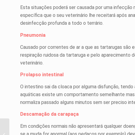
Esta situações poderá ser causada por uma infecção n
específica que o seu veterinário lhe receitará após a
desinfecção profunda a todo o terrário.
Pneumonia
Causado por correntes de ar a que as tartarugas são 
respiração ruidosa da tartaruga e pelo aparecimento d
veterinário.
Prolapso intestinal
O intestino sai da cloaca por alguma disfunção, tendo
aquáticas existe um comportamento semelhante mas n
normaliza passado alguns minutos sem ser preciso inte
Descamação da carapaça
Em condições normais não apresentará qualquer doenç
se a muda for anormal (aos pedaços por exemplo) dev
Tartarugas Aquáticas