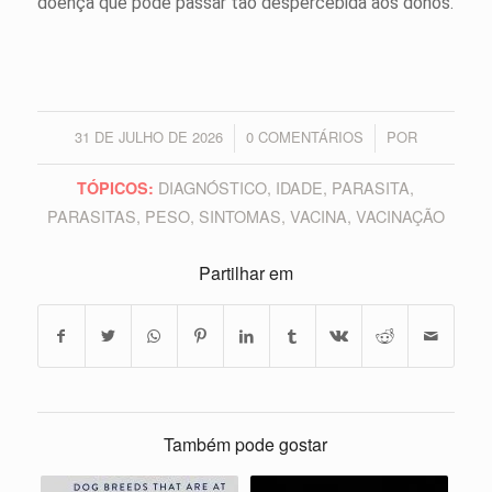
doença que pode passar tão despercebida aos donos.
31 DE JULHO DE 2026
0 COMENTÁRIOS
POR
/
/
DIAGNÓSTICO
,
IDADE
,
PARASITA
,
TÓPICOS:
PARASITAS
,
PESO
,
SINTOMAS
,
VACINA
,
VACINAÇÃO
Partilhar em
Também pode gostar