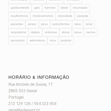
gastroenterite
gato
hamster
idade
imunidade
insuficiência
medicamentos
obesidade
parasita
parasitas
peixes
peso
petcollective
raiva
renal
respiratória
répteis
sintomas
stress
tosse
vacina
vacinação
veterinários
vírus
youtube
HORÁRIO & INFORMAÇÃO
Rua António de Sousa, 17
2865-533 Seixal
Portugal
212 129 128 / 934 323 954
geral@edenvet.pt