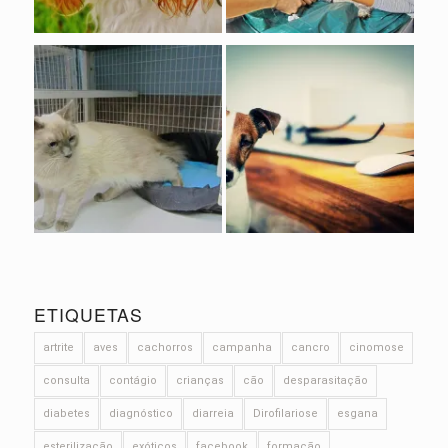
ETIQUETAS
artrite
aves
cachorros
campanha
cancro
cinomose
consulta
contágio
crianças
cão
desparasitação
diabetes
diagnóstico
diarreia
Dirofilariose
esgana
esterilização
exóticos
facebook
formação