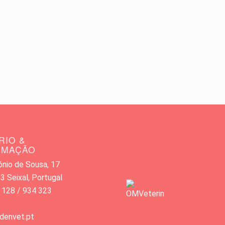
RIO &
RMAÇÃO
nio de Sousa, 17
 Seixal, Portugal
 128 / 934 323
denvet.pt