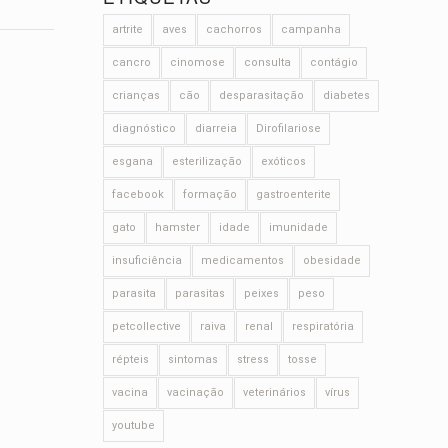
artrite
aves
cachorros
campanha
cancro
cinomose
consulta
contágio
crianças
cão
desparasitação
diabetes
diagnóstico
diarreia
Dirofilariose
esgana
esterilização
exóticos
facebook
formação
gastroenterite
gato
hamster
idade
imunidade
insuficiência
medicamentos
obesidade
parasita
parasitas
peixes
peso
petcollective
raiva
renal
respiratória
répteis
sintomas
stress
tosse
vacina
vacinação
veterinários
vírus
youtube