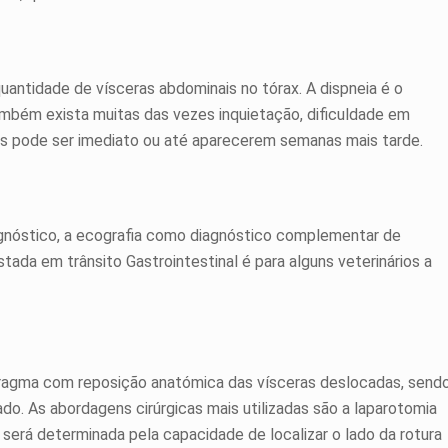
antidade de vísceras abdominais no tórax. A dispneia é o
ambém exista muitas das vezes inquietação, dificuldade em
mas pode ser imediato ou até aparecerem semanas mais tarde.
iagnóstico, a ecografia como diagnóstico complementar de
stada em trânsito Gastrointestinal é para alguns veterinários a
iafragma com reposição anatómica das vísceras deslocadas, send
o. As abordagens cirúrgicas mais utilizadas são a laparotomia
a será determinada pela capacidade de localizar o lado da rotura