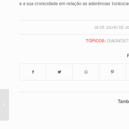
e a sua cronicidade em relação as aderências torácica
28 DE JULHO DE 2
/
DIAGNÓST
TÓPICOS:
P
Quais os Sinais
Tamb
importantes de que o
meu animal está
doente?