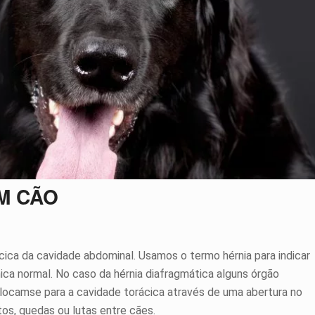
M CÃO
ica da cavidade abdominal. Usamos o termo hérnia para indicar
ca normal. No caso da hérnia diafragmática alguns órgão
locamse para a cavidade torácica através de uma abertura no
os, quedas ou lutas entre cães.