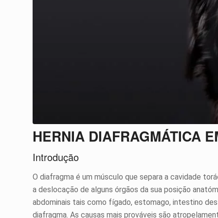
HERNIA DIAFRAGMÁTICA E
Introdução
O diafragma é um músculo que separa a cavidade torác
a deslocação de alguns órgãos da sua posição anatómi
abdominais tais como fígado, estomago, intestino des
diafragma. As causas mais prováveis são atropelament