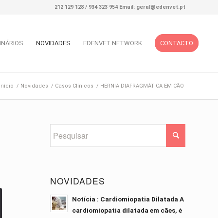
212 129 128 / 934 323 954 Email: geral@edenvet.pt
INÁRIOS
NOVIDADES
EDENVET NETWORK
CONTACTO
Início
/
Novidades
/
Casos Clínicos
/
HERNIA DIAFRAGMÁTICA EM CÃO
NOVIDADES
Notícia : Cardiomiopatia Dilatada A
cardiomiopatia dilatada em cães, é