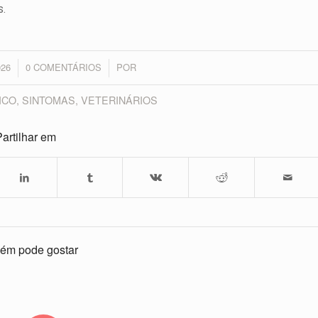
s.
026
0 COMENTÁRIOS
POR
/
ICO
,
SINTOMAS
,
VETERINÁRIOS
artilhar em
ém pode gostar