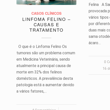
Felina A Sa
provocada p
CASOS CLÍNICOS
vários tipos
LINFOMA FELINO –
por diferent
CAUSAS E
TRATAMENTO
duas mais c
sarna otodé
ácaro…
O que é o Linfoma Felino Os
tumores são um problema comum
em Medicina Veterinária, sendo
0 C
atualmente a principal causa de
16 d
morte em 32% dos felinos
domésticos. A prevalência desta
patologia está a aumentar devido
a vários fatores,…