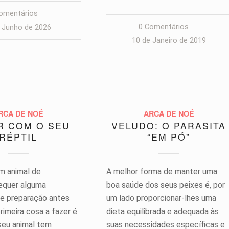
omentários
/
0 Comentários
/
 Junho de 2026
10 de Janeiro de 2019
RCA DE NOÉ
ARCA DE NOÉ
R COM O SEU
VELUDO: O PARASITA
RÉPTIL
“EM PÓ”
um animal de
A melhor forma de manter uma
equer alguma
boa saúde dos seus peixes é, por
e preparação antes
um lado proporcionar-lhes uma
primeira cosa a fazer é
dieta equilibrada e adequada às
 seu animal tem
suas necessidades específicas e