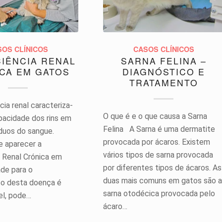
SOS CLÍNICOS
CASOS CLÍNICOS
CIÊNCIA RENAL
SARNA FELINA –
CA EM GATOS
DIAGNÓSTICO E
TRATAMENTO
cia renal caracteriza-
O que é e o que causa a Sarna
apacidade dos rins em
Felina A Sarna é uma dermatite
síduos do sangue.
provocada por ácaros. Existem
 aparecer a
vários tipos de sarna provocada
a Renal Crónica em
por diferentes tipos de ácaros. As
ade para o
duas mais comuns em gatos são a
o desta doença é
sarna otodécica provocada pelo
el, pode…
ácaro…