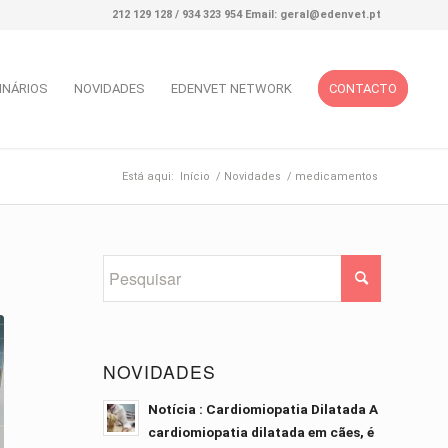
212 129 128 / 934 323 954 Email: geral@edenvet.pt
INÁRIOS
NOVIDADES
EDENVET NETWORK
CONTACTO
Está aqui:
Início
/
Novidades
/
medicamentos
NOVIDADES
Notícia : Cardiomiopatia Dilatada A
cardiomiopatia dilatada em cães, é