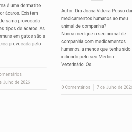
rna é uma dermatite
Autor: Dra Joana Videira Posso da
or ácaros. Existem
medicamentos humanos ao meu
 de sarna provocada
animal de companhia?
es tipos de ácaros. As
Nunca medique o seu animal de
omuns em gatos são a
companhia com medicamentos
cica provocada pelo
humanos, a menos que tenha sido
indicado pelo seu Médico
Veterinário. Os…
omentários
/
e Julho de 2026
0 Comentários
/
7 de Julho de 202