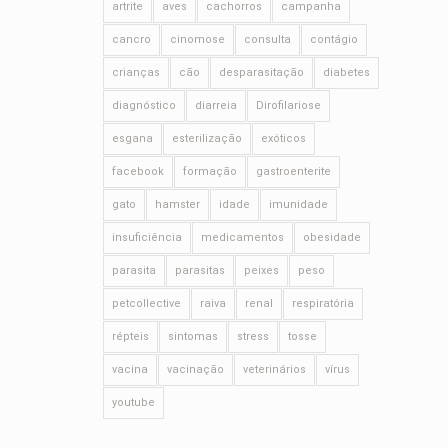
artrite
aves
cachorros
campanha
cancro
cinomose
consulta
contágio
crianças
cão
desparasitação
diabetes
diagnóstico
diarreia
Dirofilariose
esgana
esterilização
exóticos
facebook
formação
gastroenterite
gato
hamster
idade
imunidade
insuficiência
medicamentos
obesidade
parasita
parasitas
peixes
peso
petcollective
raiva
renal
respiratória
répteis
sintomas
stress
tosse
vacina
vacinação
veterinários
vírus
youtube