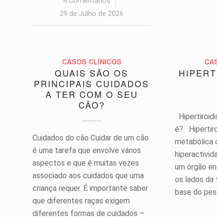
4 Comentários
/
29 de Julho de 2026
CASOS CLÍNICOS
CA
QUAIS SÃO OS
HIPERT
PRINCIPAIS CUIDADOS
A TER COM O SEU
CÃO?
Hipertiroid
é? Hipertir
Cuidados do cão Cuidar de um cão
metabólica 
é uma tarefa que envolve vários
hiperactivid
aspectos e que é muitas vezes
um órgão e
associado aos cuidados que uma
os lados da 
criança requer. É importante saber
base do pe
que diferentes raças exigem
diferentes formas de cuidados –