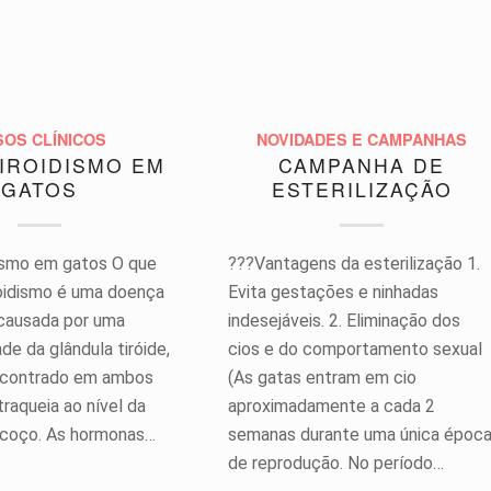
SOS CLÍNICOS
NOVIDADES E CAMPANHAS
IROIDISMO EM
CAMPANHA DE
GATOS
ESTERILIZAÇÃO
ismo em gatos O que
???Vantagens da esterilização 1.
oidismo é uma doença
Evita gestações e ninhadas
causada por uma
indesejáveis. 2. Eliminação dos
ade da glândula tiróide,
cios e do comportamento sexual
ncontrado em ambos
(As gatas entram em cio
traqueia ao nível da
aproximadamente a cada 2
scoço. As hormonas…
semanas durante uma única époc
de reprodução. No período…