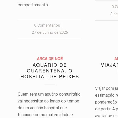
comportamento…
0 C
8 de
0 Comentários
/
27 de Junho de 2026
ARCA DE NOÉ
A
AQUÁRIO DE
VIAJA
QUARENTENA: O
HOSPITAL DE PEIXES
Viajar com 
Quem tem um aquário comunitário
estimação r
vai necessitar ao longo do tempo
ponderação 
de um aquário hospital que
de partir. A 
funcione como maternidade e
avaliar se o