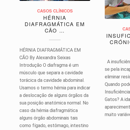
CASOS CLÍNICOS
HÉRNIA
DIAFRAGMÁTICA EM
CA
CÃO …
INSUFI
CRÓNI
HÉRNIA DIAFRAGMÁTICA EM
CÃO By Alexandra Seixas
A insuficiên
Introdução O diafragma é um
se pela inc
músculo que separa a cavidade
eliminar re
torácica da cavidade abdominal.
Quando pode
Usamos o termo hérnia para indicar
Insuficiênci
a deslocação de alguns órgãos da
Gatos? A id
sua posição anatómica normal. No
apareciment
caso da hérnia diafragmática
muito variáv
alguns órgão abdominais tais
como fígado, estômago, intestino