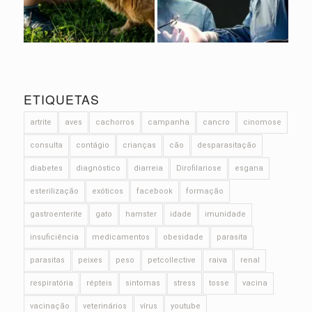
ETIQUETAS
artrite
aves
cachorros
campanha
cancro
cinomose
consulta
contágio
crianças
cão
desparasitação
diabetes
diagnóstico
diarreia
Dirofilariose
esgana
esterilização
exóticos
facebook
formação
gastroenterite
gato
hamster
idade
imunidade
insuficiência
medicamentos
obesidade
parasita
parasitas
peixes
peso
petcollective
raiva
renal
respiratória
répteis
sintomas
stress
tosse
vacina
vacinação
veterinários
vírus
youtube