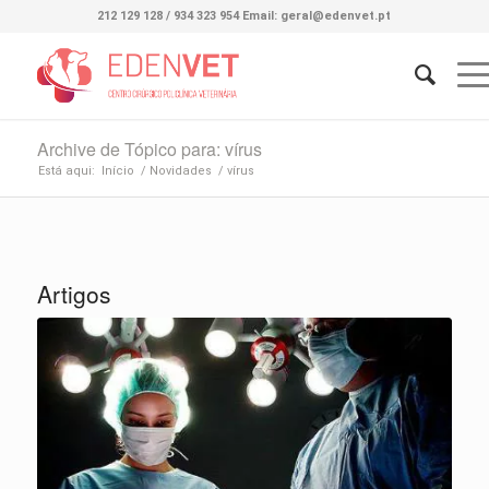
212 129 128 / 934 323 954 Email: geral@edenvet.pt
Archive de Tópico para: vírus
Está aqui:
Início
/
Novidades
/
vírus
Artigos