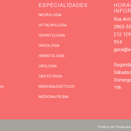
ESPECIALIDADES
HORÁ
INFO
NEUROLOGIA
Rua Antó
OFTALMOLOGIA
2865-533
212 129
ODONTOLOGIA
954
ONCOLOGIA
geral@e
HEMATOLOGIA
Segunda
UROLOGIA
Sábados
OBSTETRICIA
Domingos
DA
MEDICINA EXÓTICOS
19h
MEDICINA FELINA
Política de Privacid