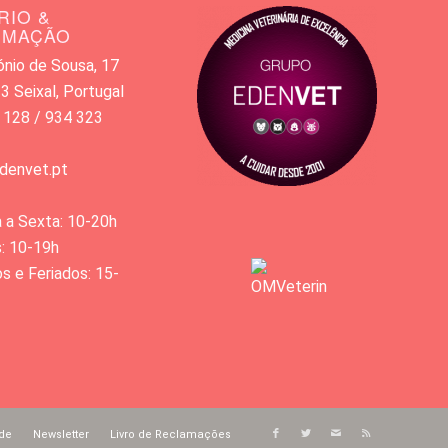
RIO &
RMAÇÃO
nio de Sousa, 17
 Seixal, Portugal
 128 / 934 323
denvet.pt
 a Sexta: 10-20h
: 10-19h
 e Feriados: 15-
ade
Newsletter
Livro de Reclamações