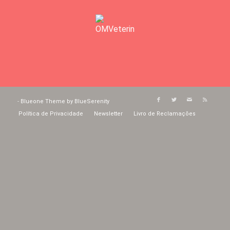
-
Blueone Theme by BlueSerenity
Política de Privacidade
Newsletter
Livro de Reclamações