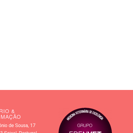
RIO &
RMAÇÃO
nio de Sousa, 17