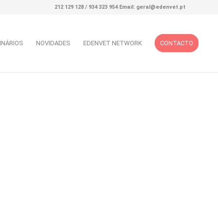
212 129 128 / 934 323 954 Email: geral@edenvet.pt
INÁRIOS
NOVIDADES
EDENVET NETWORK
CONTACTO