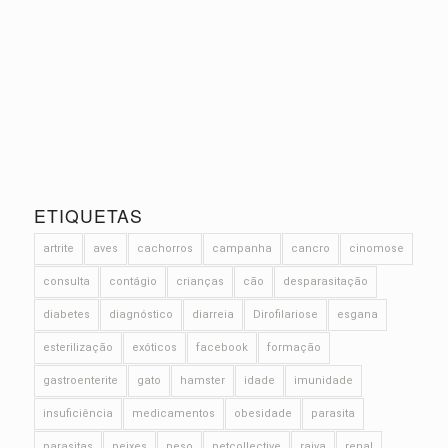
ETIQUETAS
artrite
aves
cachorros
campanha
cancro
cinomose
consulta
contágio
crianças
cão
desparasitação
diabetes
diagnóstico
diarreia
Dirofilariose
esgana
esterilização
exóticos
facebook
formação
gastroenterite
gato
hamster
idade
imunidade
insuficiência
medicamentos
obesidade
parasita
parasitas
peixes
peso
petcollective
raiva
renal