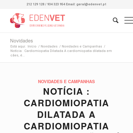
212 129 128 / 934 323 954 Email: geral@edenvet.pt
Novidades
Está aqui:
Início
/
Novidades
/
Novidades e Campanhas
/
Notícia : Cardiomiopatia Dilatada A cardiomiopatia dilatada em
cães, é...
NOVIDADES E CAMPANHAS
NOTÍCIA :
CARDIOMIOPATIA
DILATADA A
CARDIOMIOPATIA