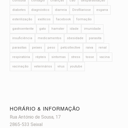
consulta
contágio
crianças
cão
desparasitação
diabetes
diagnóstico
diarreia
Dirofilariose
esgana
esterilização
exóticos
facebook
formação
gastroenterite
gato
hamster
idade
imunidade
insuficiência
medicamentos
obesidade
parasita
parasitas
peixes
peso
petcollective
raiva
renal
respiratória
répteis
sintomas
stress
tosse
vacina
vacinação
veterinários
vírus
youtube
HORÁRIO & INFORMAÇÃO
Rua António de Sousa, 17
2865-533 Seixal