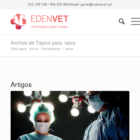
212 129 128 / 934 323 954 Email: geral@edenvet.pt
Archive de Tópico para: raiva
Está aqui:
Início
/
Novidades
/
raiva
Artigos