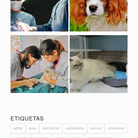
ETIQUETAS
artrite
aves
cachorros
campanha
cancro
cinomose