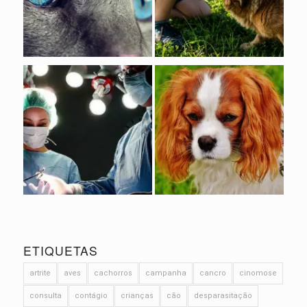
ETIQUETAS
artrite
aves
cachorros
campanha
cancro
cinomose
consulta
contágio
crianças
cão
desparasitação