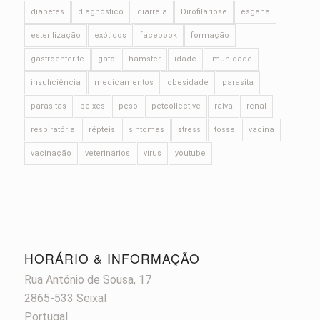
diabetes
diagnóstico
diarreia
Dirofilariose
esgana
esterilização
exóticos
facebook
formação
gastroenterite
gato
hamster
idade
imunidade
insuficiência
medicamentos
obesidade
parasita
parasitas
peixes
peso
petcollective
raiva
renal
respiratória
répteis
sintomas
stress
tosse
vacina
vacinação
veterinários
vírus
youtube
HORÁRIO & INFORMAÇÃO
Rua António de Sousa, 17
2865-533 Seixal
Portugal