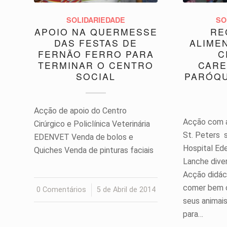
SOLIDARIEDADE
SO
APOIO NA QUERMESSE
RE
DAS FESTAS DE
ALIME
FERNÃO FERRO PARA
C
TERMINAR O CENTRO
CARE
SOCIAL
PARÓQU
Acção de apoio do Centro
Acção com a
Cirúrgico e Policlínica Veterinária
St. Peters 
EDENVET Venda de bolos e
Hospital Ed
Quiches Venda de pinturas faciais
Lanche diver
Acção didác
comer bem c
0 Comentários
/
5 de Abril de 2014
seus animai
para…