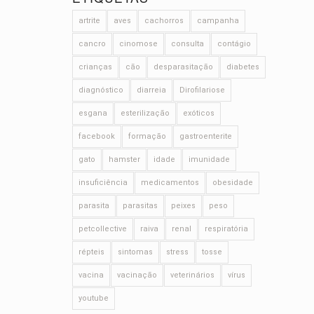
artrite
aves
cachorros
campanha
cancro
cinomose
consulta
contágio
crianças
cão
desparasitação
diabetes
diagnóstico
diarreia
Dirofilariose
esgana
esterilização
exóticos
facebook
formação
gastroenterite
gato
hamster
idade
imunidade
insuficiência
medicamentos
obesidade
parasita
parasitas
peixes
peso
petcollective
raiva
renal
respiratória
répteis
sintomas
stress
tosse
vacina
vacinação
veterinários
vírus
youtube