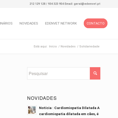
212 129 128 / 934 323 954 Email: geral@edenvet.pt
INÁRIOS
NOVIDADES
EDENVET NETWORK
CONTACTO
Está aqui:
Início
/
Novidades
/
Solidariedade
NOVIDADES
Notícia : Cardiomiopatia Dilatada A
cardiomiopatia dilatada em cães, é