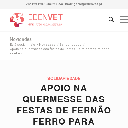
212 129 128 / 934 323 954 Email: geral@edenvet.pt
Novidades
Está aqui:
Início
/
Novidades
/
Solidariedade
/
Apoio na quermesse das festas de Fernão Ferro para terminar o
centro s...
SOLIDARIEDADE
APOIO NA
QUERMESSE DAS
FESTAS DE FERNÃO
FERRO PARA