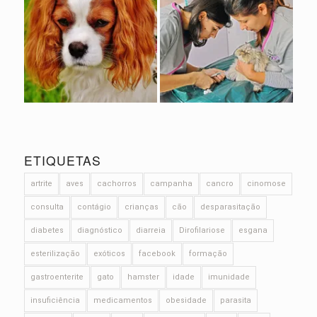
ETIQUETAS
artrite
aves
cachorros
campanha
cancro
cinomose
consulta
contágio
crianças
cão
desparasitação
diabetes
diagnóstico
diarreia
Dirofilariose
esgana
esterilização
exóticos
facebook
formação
gastroenterite
gato
hamster
idade
imunidade
insuficiência
medicamentos
obesidade
parasita