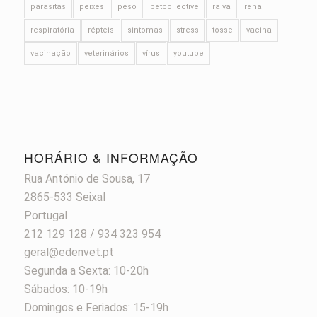
parasitas
peixes
peso
petcollective
raiva
renal
respiratória
répteis
sintomas
stress
tosse
vacina
vacinação
veterinários
vírus
youtube
HORÁRIO & INFORMAÇÃO
Rua António de Sousa, 17
2865-533 Seixal
Portugal
212 129 128 / 934 323 954
geral@edenvet.pt
Segunda a Sexta: 10-20h
Sábados: 10-19h
Domingos e Feriados: 15-19h