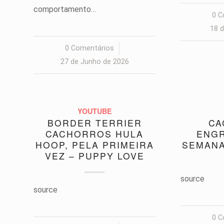
comportamento…
0 C
18 
0 Comentários
/
27 de Junho de 2026
YOUTUBE
BORDER TERRIER
CA
CACHORROS HULA
ENG
HOOP, PELA PRIMEIRA
SEMANA
VEZ – PUPPY LOVE
source
source
0 C