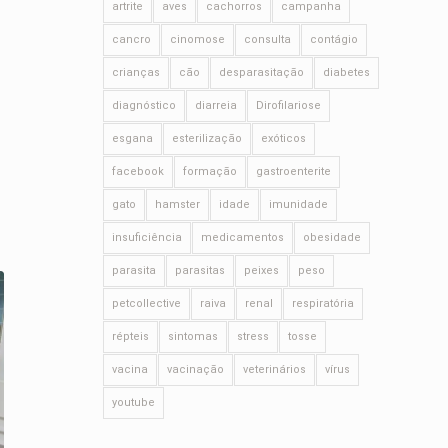
artrite
aves
cachorros
campanha
cancro
cinomose
consulta
contágio
crianças
cão
desparasitação
diabetes
diagnóstico
diarreia
Dirofilariose
esgana
esterilização
exóticos
facebook
formação
gastroenterite
gato
hamster
idade
imunidade
insuficiência
medicamentos
obesidade
parasita
parasitas
peixes
peso
petcollective
raiva
renal
respiratória
répteis
sintomas
stress
tosse
vacina
vacinação
veterinários
vírus
youtube