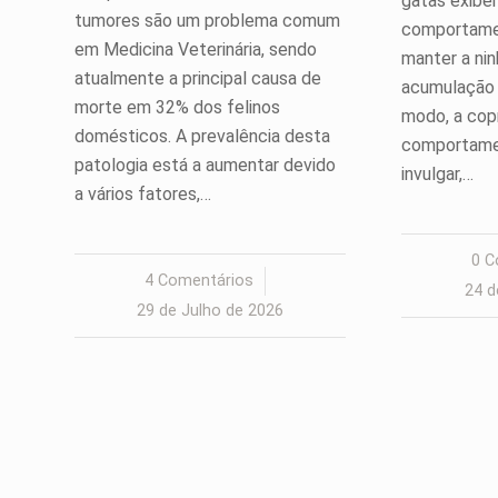
gatas exib
tumores são um problema comum
comportame
em Medicina Veterinária, sendo
manter a nin
atualmente a principal causa de
acumulação 
morte em 32% dos felinos
modo, a cop
domésticos. A prevalência desta
comportame
patologia está a aumentar devido
invulgar,…
a vários fatores,…
0 C
4 Comentários
/
24 d
29 de Julho de 2026