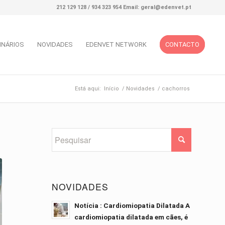
212 129 128 / 934 323 954 Email: geral@edenvet.pt
INÁRIOS
NOVIDADES
EDENVET NETWORK
CONTACTO
Está aqui:
Início
/
Novidades
/
cachorros
NOVIDADES
Notícia : Cardiomiopatia Dilatada A
cardiomiopatia dilatada em cães, é