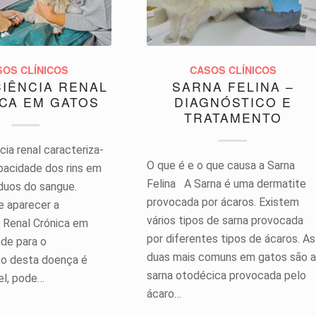
SOS CLÍNICOS
CASOS CLÍNICOS
CIÊNCIA RENAL
SARNA FELINA –
CA EM GATOS
DIAGNÓSTICO E
TRATAMENTO
cia renal caracteriza-
O que é e o que causa a Sarna
apacidade dos rins em
Felina A Sarna é uma dermatite
síduos do sangue.
provocada por ácaros. Existem
 aparecer a
vários tipos de sarna provocada
a Renal Crónica em
por diferentes tipos de ácaros. As
ade para o
duas mais comuns em gatos são a
o desta doença é
sarna otodécica provocada pelo
el, pode…
ácaro…