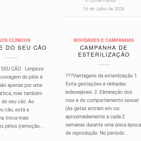
0 Comentários
/
16 de Julho de 2026
SOS CLÍNICOS
NOVIDADES E CAMPANHAS
E DO SEU CÃO
CAMPANHA DE
ESTERILIZAÇÃO
 SEU CÃO Limpeza
???Vantagens da esterilização 1.
scovagem do pêlo é
Evita gestações e ninhadas
não apenas por uma
indesejáveis. 2. Eliminação dos
tética, mas também
cios e do comportamento sexual
e do seu cão. Ao
(As gatas entram em cio
u cão, está a
aproximadamente a cada 2
a troca mais
semanas durante uma única époc
os pêlos (remoção…
de reprodução. No período…