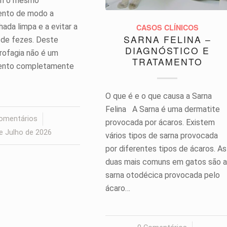
em o mesmo
nto de modo a
hada limpa e a evitar a
CASOS CLÍNICOS
SARNA FELINA –
de fezes. Deste
DIAGNÓSTICO E
rofagia não é um
TRATAMENTO
nto completamente
O que é e o que causa a Sarna
Felina A Sarna é uma dermatite
omentários
/
provocada por ácaros. Existem
e Julho de 2026
vários tipos de sarna provocada
por diferentes tipos de ácaros. As
duas mais comuns em gatos são a
sarna otodécica provocada pelo
ácaro…