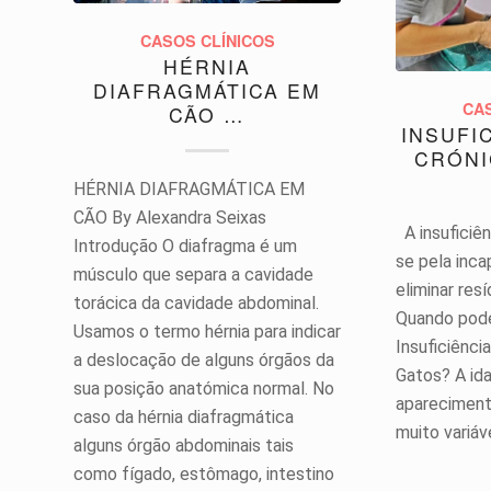
CASOS CLÍNICOS
HÉRNIA
DIAFRAGMÁTICA EM
CA
CÃO …
INSUFI
CRÓNI
HÉRNIA DIAFRAGMÁTICA EM
CÃO By Alexandra Seixas
A insuficiên
Introdução O diafragma é um
se pela inc
músculo que separa a cavidade
eliminar re
torácica da cavidade abdominal.
Quando pode
Usamos o termo hérnia para indicar
Insuficiênci
a deslocação de alguns órgãos da
Gatos? A id
sua posição anatómica normal. No
apareciment
caso da hérnia diafragmática
muito variáv
alguns órgão abdominais tais
como fígado, estômago, intestino