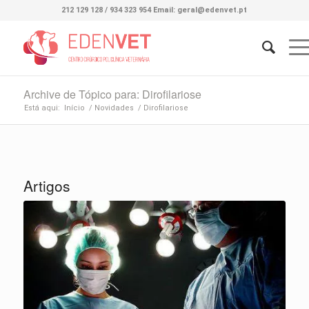
212 129 128 / 934 323 954 Email: geral@edenvet.pt
Archive de Tópico para: Dirofilariose
Está aqui:
Início
/
Novidades
/
Dirofilariose
Artigos