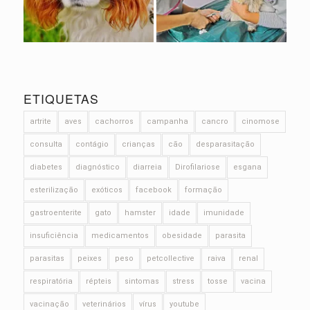
ETIQUETAS
artrite
aves
cachorros
campanha
cancro
cinomose
consulta
contágio
crianças
cão
desparasitação
diabetes
diagnóstico
diarreia
Dirofilariose
esgana
esterilização
exóticos
facebook
formação
gastroenterite
gato
hamster
idade
imunidade
insuficiência
medicamentos
obesidade
parasita
parasitas
peixes
peso
petcollective
raiva
renal
respiratória
répteis
sintomas
stress
tosse
vacina
vacinação
veterinários
vírus
youtube