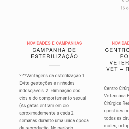
0 C
16 d
NOVIDADES E CAMPANHAS
NOVIDA
CAMPANHA DE
CENTRO
ESTERILIZAÇÃO
PO
VETER
VET – 
???Vantagens da esterilização 1.
Evita gestações e ninhadas
Centro Cirúr
indesejáveis. 2. Eliminação dos
Veterinária
cios e do comportamento sexual
Cirúrgica R
(As gatas entram em cio
questões co
aproximadamente a cada 2
todas as cir
semanas durante uma única época
moles, ortop
de reprodução. No período…