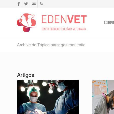
SOBRE
Archive de Tópico para: gastroenterite
Artigos