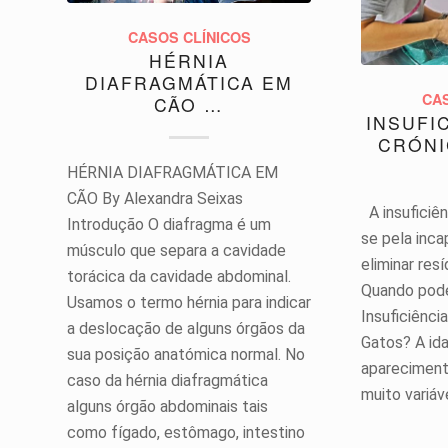
CASOS CLÍNICOS
HÉRNIA
DIAFRAGMÁTICA EM
CA
CÃO …
INSUFI
CRÓNI
HÉRNIA DIAFRAGMÁTICA EM
CÃO By Alexandra Seixas
A insuficiên
Introdução O diafragma é um
se pela inc
músculo que separa a cavidade
eliminar re
torácica da cavidade abdominal.
Quando pode
Usamos o termo hérnia para indicar
Insuficiênci
a deslocação de alguns órgãos da
Gatos? A id
sua posição anatómica normal. No
apareciment
caso da hérnia diafragmática
muito variáv
alguns órgão abdominais tais
como fígado, estômago, intestino