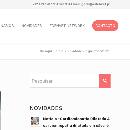
212 129 128 / 934 323 954 Email: geral@edenvet.pt
INÁRIOS
NOVIDADES
EDENVET NETWORK
CONTACTO
Está aqui:
Início
/
Novidades
/
gastroenterite
NOVIDADES
Notícia : Cardiomiopatia Dilatada A
cardiomiopatia dilatada em cães, é