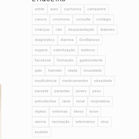
artrite
aves
cachorros
campanha
cancro
cinomose
consulta
contágio
crianças
cão
desparasitação
diabetes
diagnóstico
diarreia
Dirofilariose
esgana
esterilização
exóticos
facebook
formação
gastroenterite
gato
hamster
idade
imunidade
insuficiência
medicamentos
obesidade
parasita
parasitas
peixes
peso
petcollective
raiva
renal
respiratória
répteis
sintomas
stress
tosse
vacina
vacinação
veterinários
vírus
youtube