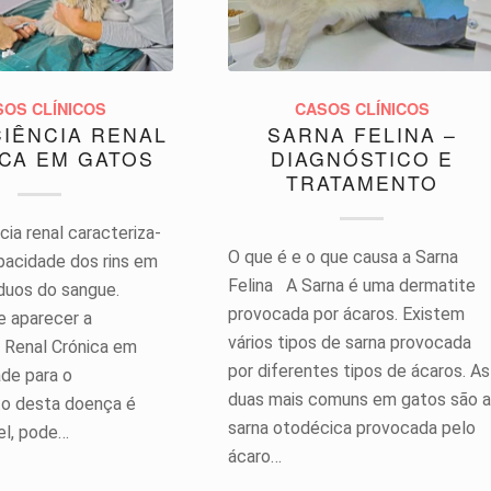
SOS CLÍNICOS
CASOS CLÍNICOS
CIÊNCIA RENAL
SARNA FELINA –
CA EM GATOS
DIAGNÓSTICO E
TRATAMENTO
cia renal caracteriza-
O que é e o que causa a Sarna
apacidade dos rins em
Felina A Sarna é uma dermatite
síduos do sangue.
provocada por ácaros. Existem
 aparecer a
vários tipos de sarna provocada
a Renal Crónica em
por diferentes tipos de ácaros. As
ade para o
duas mais comuns em gatos são a
o desta doença é
sarna otodécica provocada pelo
el, pode…
ácaro…