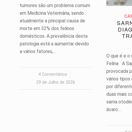
tumores são um problema comum
em Medicina Veterinária, sendo
CA
atualmente a principal causa de
SARN
morte em 32% dos felinos
DIA
TR
domésticos. A prevalência desta
patologia está a aumentar devido
a vários fatores,…
O que é e o
Felina A Sa
provocada p
4 Comentários
/
vários tipos
29 de Julho de 2026
por diferent
duas mais c
sarna otodé
ácaro…