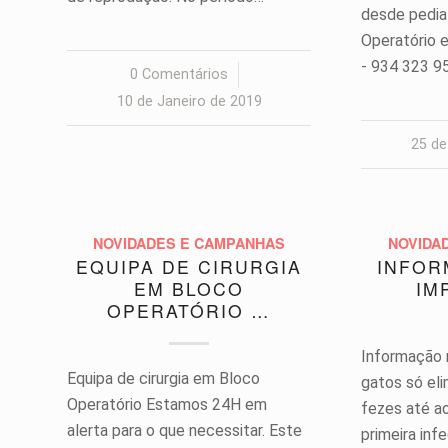
desde pediat
Operatório e
- 934 323 95
0 Comentários
/
10 de Janeiro de 2019
25 de
NOVIDADES E CAMPANHAS
NOVIDA
EQUIPA DE CIRURGIA
INFOR
EM BLOCO
IM
OPERATÓRIO …
Informação 
Equipa de cirurgia em Bloco
gatos só el
Operatório Estamos 24H em
fezes até ao
alerta para o que necessitar. Este
primeira inf