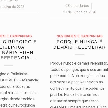
omentários
/
0 Comentários
/
e Julho de 2026
27 de Junho de 2026
DES E CAMPANHAS
NOVIDADES E CAMPANHAS
 CIRÚRGICO E
PORQUE NUNCA É
LICLÍNICA
DEMAIS RELEMBRAR
INÁRIA EDEN
REFERENCIA …
Porque nunca é demais relembrar..
todos os perigos que o seu animal
gico e Policlínica
pode correr. A prevenção muitas
 EDEN VET - Referencia
das vezes é possível devido ao
esponde a todas as
conhecimento que lhe podemos
mplexas associadas a
prestar. Nunca hesite em nos
urgias desde tecidos
contactar sempre que tenha
edia ou neurocirurgia
questões. Uma equipa para si 24h,