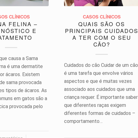
SOS CLÍNICOS
CASOS CLÍNICOS
A FELINA –
QUAIS SÃO OS
GNÓSTICO E
PRINCIPAIS CUIDADO
ATAMENTO
A TER COM O SEU
CÃO?
 que causa a Sarna
Cuidados do cão Cuidar de um cão
rna é uma dermatite
é uma tarefa que envolve vários
or ácaros. Existem
aspectos e que é muitas vezes
 de sarna provocada
associado aos cuidados que uma
es tipos de ácaros. As
criança requer. É importante saber
omuns em gatos são a
que diferentes raças exigem
cica provocada pelo
diferentes formas de cuidados –
comportamento…