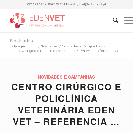
212 129 128 / 934 323 954 Email: geral@edenvet.pt
Novidades
Está aqui:
Início
/
Novidades
/
Novidades e Campanhas
/
Centro Cirúrgico e Policlínica Veterinária EDEN VET – Referencia &#...
NOVIDADES E CAMPANHAS
CENTRO CIRÚRGICO E
POLICLÍNICA
VETERINÁRIA EDEN
VET – REFERENCIA …