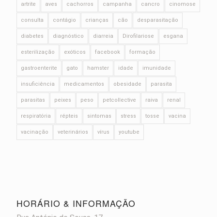
artrite
aves
cachorros
campanha
cancro
cinomose
consulta
contágio
crianças
cão
desparasitação
diabetes
diagnóstico
diarreia
Dirofilariose
esgana
esterilização
exóticos
facebook
formação
gastroenterite
gato
hamster
idade
imunidade
insuficiência
medicamentos
obesidade
parasita
parasitas
peixes
peso
petcollective
raiva
renal
respiratória
répteis
sintomas
stress
tosse
vacina
vacinação
veterinários
vírus
youtube
HORÁRIO & INFORMAÇÃO