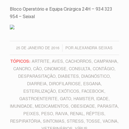
Bloco Operatório e Equipa Cirúrgica 24H – 934 323
954 – Seixal
25 DE JANEIRO DE 2016
POR
ALEXANDRA SEIXAS
/
ARTRITE
,
AVES
,
CACHORROS
,
CAMPANHA
,
TÓPICOS:
CANCRO
,
CÃO
,
CINOMOSE
,
CONSULTA
,
CONTÁGIO
,
DESPARASITAÇÃO
,
DIABETES
,
DIAGNÓSTICO
,
DIARREIA
,
DIROFILARIOSE
,
ESGANA
,
ESTERILIZAÇÃO
,
EXÓTICOS
,
FACEBOOK
,
GASTROENTERITE
,
GATO
,
HAMSTER
,
IDADE
,
IMUNIDADE
,
MEDICAMENTOS
,
OBESIDADE
,
PARASITA
,
PEIXES
,
PESO
,
RAIVA
,
RENAL
,
RÉPTEIS
,
RESPIRATÓRIA
,
SINTOMAS
,
STRESS
,
TOSSE
,
VACINA
,
VETERINÁRIOS
,
VÍRUS