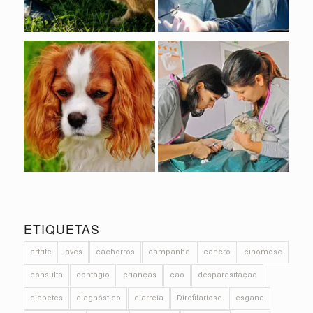
ETIQUETAS
artrite
aves
cachorros
campanha
cancro
cinomose
consulta
contágio
crianças
cão
desparasitação
diabetes
diagnóstico
diarreia
Dirofilariose
esgana