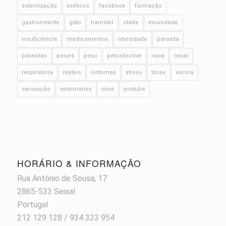
esterilização
exóticos
facebook
formação
gastroenterite
gato
hamster
idade
imunidade
insuficiência
medicamentos
obesidade
parasita
parasitas
peixes
peso
petcollective
raiva
renal
respiratória
répteis
sintomas
stress
tosse
vacina
vacinação
veterinários
vírus
youtube
HORÁRIO & INFORMAÇÃO
Rua António de Sousa, 17
2865-533 Seixal
Portugal
212 129 128 / 934 323 954