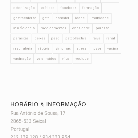
esterilização
exóticos
facebook
formação
gastroenterite
gato
hamster
idade
imunidade
insuficiência
medicamentos
obesidade
parasita
parasitas
peixes
peso
petcollective
raiva
renal
respiratória
répteis
sintomas
stress
tosse
vacina
vacinação
veterinários
vírus
youtube
HORÁRIO & INFORMAÇÃO
Rua António de Sousa, 17
2865-533 Seixal
Portugal
212 129 128 / 934 323 954