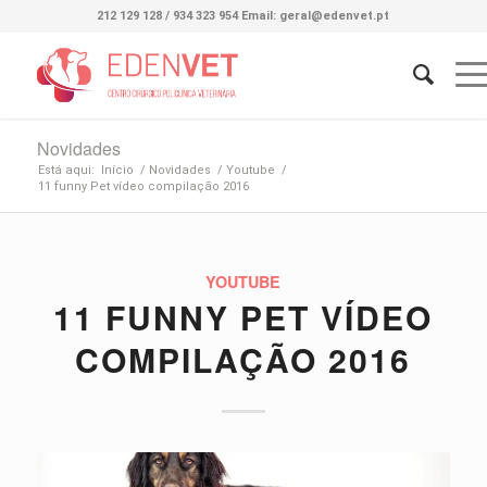
212 129 128 / 934 323 954 Email: geral@edenvet.pt
Novidades
Está aqui:
Início
/
Novidades
/
Youtube
/
11 funny Pet vídeo compilação 2016
YOUTUBE
11 FUNNY PET VÍDEO
COMPILAÇÃO 2016