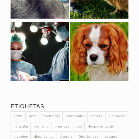
ETIQUETAS
artrite
aves
cachorros
campanha
cancro
cinomose
consulta
contágio
crianças
cão
desparasitação
diabetes
diagnóstico
diarreia
Dirofilariose
esgana