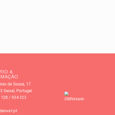
RIO &
RMAÇÃO
nio de Sousa, 17
 Seixal, Portugal
 128 / 934 323
denvet.pt