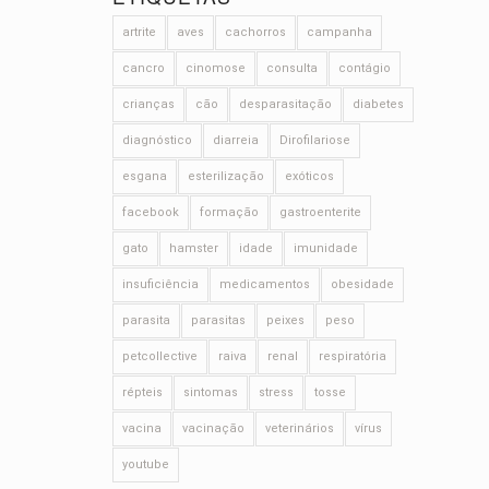
artrite
aves
cachorros
campanha
cancro
cinomose
consulta
contágio
crianças
cão
desparasitação
diabetes
diagnóstico
diarreia
Dirofilariose
esgana
esterilização
exóticos
facebook
formação
gastroenterite
gato
hamster
idade
imunidade
insuficiência
medicamentos
obesidade
parasita
parasitas
peixes
peso
petcollective
raiva
renal
respiratória
répteis
sintomas
stress
tosse
vacina
vacinação
veterinários
vírus
youtube