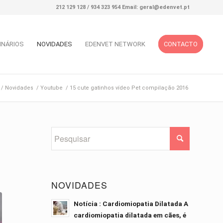
212 129 128 / 934 323 954 Email: geral@edenvet.pt
INÁRIOS
NOVIDADES
EDENVET NETWORK
CONTACTO
/
Novidades
/
Youtube
/
15 cute gatinhos vídeo Pet compilação 2016
6
NOVIDADES
Notícia : Cardiomiopatia Dilatada A
cardiomiopatia dilatada em cães, é