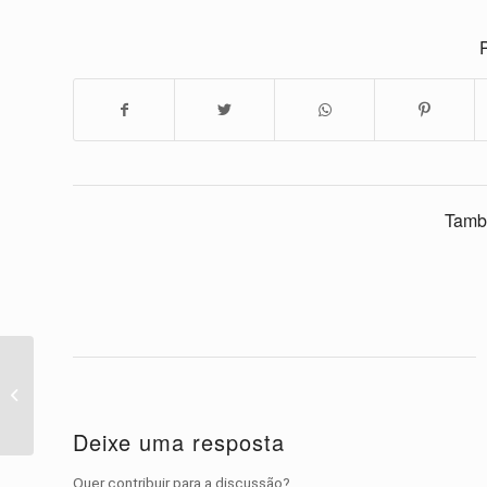
P
Tamb
Sh * t cães dizer
engraçado Pet vídeo
compilação 2016
Deixe uma resposta
Quer contribuir para a discussão?