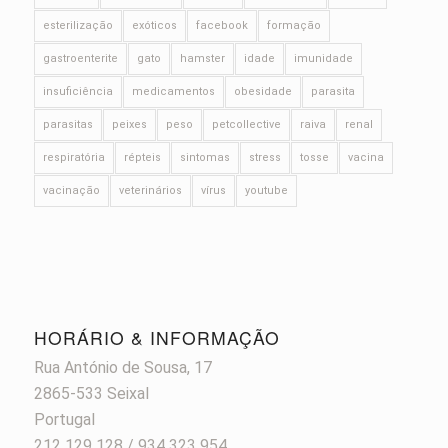
esterilização
exóticos
facebook
formação
gastroenterite
gato
hamster
idade
imunidade
insuficiência
medicamentos
obesidade
parasita
parasitas
peixes
peso
petcollective
raiva
renal
respiratória
répteis
sintomas
stress
tosse
vacina
vacinação
veterinários
vírus
youtube
HORÁRIO & INFORMAÇÃO
Rua António de Sousa, 17
2865-533 Seixal
Portugal
212 129 128 / 934 323 954