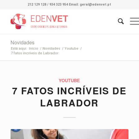
212 129 128 / 934 323 954 Email: geral@edenvet.pt
Novidades
Está aqui:
Início
/
Novidades
/
Youtube
/
7 fatos incríveis de Labrador
YOUTUBE
7 FATOS INCRÍVEIS DE
LABRADOR