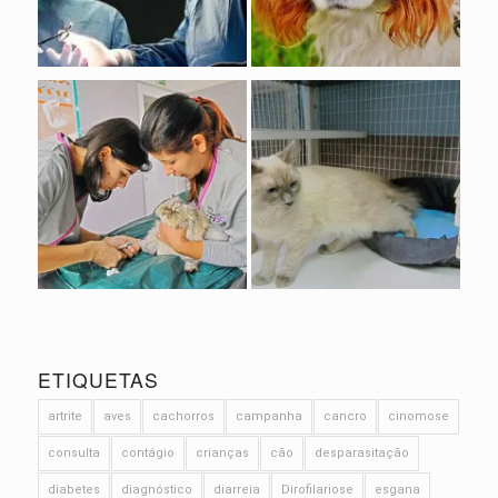
ETIQUETAS
artrite
aves
cachorros
campanha
cancro
cinomose
consulta
contágio
crianças
cão
desparasitação
diabetes
diagnóstico
diarreia
Dirofilariose
esgana