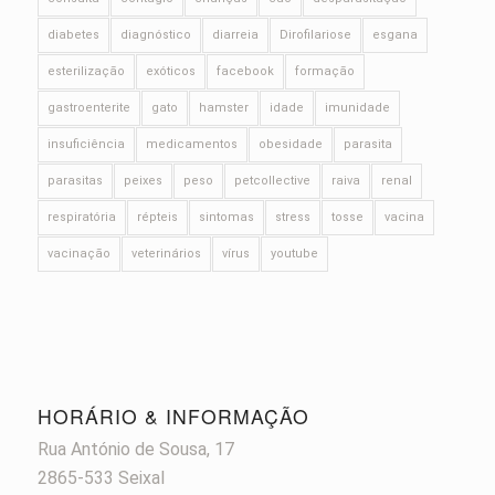
diabetes
diagnóstico
diarreia
Dirofilariose
esgana
esterilização
exóticos
facebook
formação
gastroenterite
gato
hamster
idade
imunidade
insuficiência
medicamentos
obesidade
parasita
parasitas
peixes
peso
petcollective
raiva
renal
respiratória
répteis
sintomas
stress
tosse
vacina
vacinação
veterinários
vírus
youtube
HORÁRIO & INFORMAÇÃO
Rua António de Sousa, 17
2865-533 Seixal