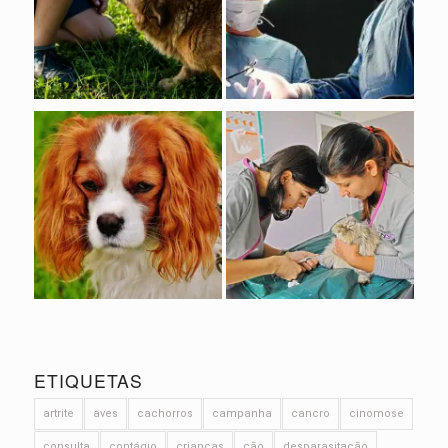
ETIQUETAS
artrite
aves
cachorros
campanha
cancro
cinomose
consulta
contágio
crianças
cão
desparasitação