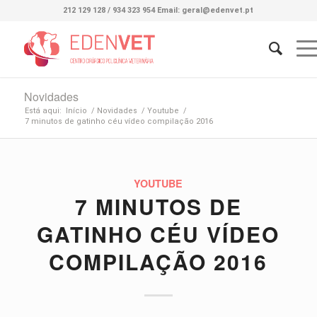
212 129 128 / 934 323 954 Email: geral@edenvet.pt
Novidades
Está aqui:
Início
/
Novidades
/
Youtube
/
7 minutos de gatinho céu vídeo compilação 2016
YOUTUBE
7 MINUTOS DE
GATINHO CÉU VÍDEO
COMPILAÇÃO 2016