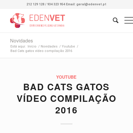
212 129 128 / 934 323 954 Email: geral@edenvet.pt
Novidades
Está aqui:
Início
/
Novidades
/
Youtube
/
Bad Cats gatos vídeo compilação 2016
YOUTUBE
BAD CATS GATOS
VÍDEO COMPILAÇÃO
2016