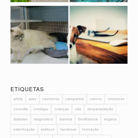
ETIQUETAS
artrite
aves
cachorros
campanha
cancro
cinomose
consulta
contágio
crianças
cão
desparasitação
diabetes
diagnóstico
diarreia
Dirofilariose
esgana
esterilização
exóticos
facebook
formação