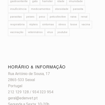
gastroenterite
gato
hamster
idade
imunidade
insuficiência
medicamentos
obesidade
parasita
parasitas
peixes
peso
petcollective
raiva
renal
respiratória
répteis
sintomas
stress
tosse
vacina
vacinação
veterinários
vírus
youtube
HORÁRIO & INFORMAÇÃO
Rua António de Sousa, 17
2865-533 Seixal
Portugal
212 129 128 / 934 323 954
geral@edenvet.pt
Segunda a Sexta: 10-20h