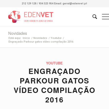
212 129 128 / 934 323 954 Email: geral@edenvet.pt
Novidades
Está aqui:
Início
/
Novidades
/
Youtube
/
Engraçado Parkour gatos vídeo compilação 2016
YOUTUBE
ENGRAÇADO
PARKOUR GATOS
VÍDEO COMPILAÇÃO
2016