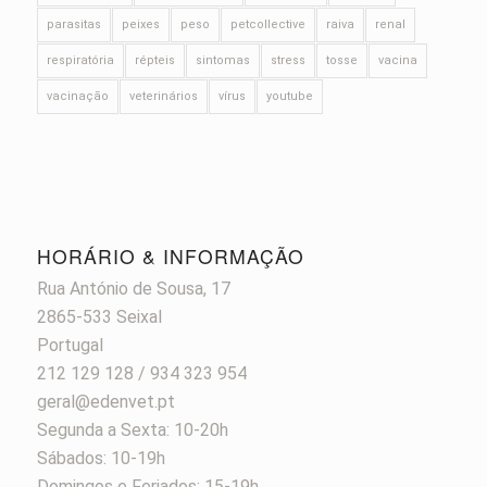
parasitas
peixes
peso
petcollective
raiva
renal
respiratória
répteis
sintomas
stress
tosse
vacina
vacinação
veterinários
vírus
youtube
HORÁRIO & INFORMAÇÃO
Rua António de Sousa, 17
2865-533 Seixal
Portugal
212 129 128 / 934 323 954
geral@edenvet.pt
Segunda a Sexta: 10-20h
Sábados: 10-19h
Domingos e Feriados: 15-19h