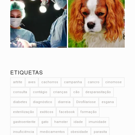
ETIQUETAS
artrite
aves
cachorros
campanha
cancro
cinomose
consulta
contágio
crianças
cão
desparasitação
diabetes
diagnóstico
diarreia
Dirofilariose
esgana
esterilização
exóticos
facebook
formação
gastroenterite
gato
hamster
idade
imunidade
insuficiência
medicamentos
obesidade
parasita