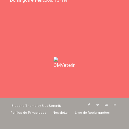
Domingos e Feriados: 15-19h
-
Blueone Theme by BlueSerenity
Política de Privacidade
Newsletter
Livro de Reclamações