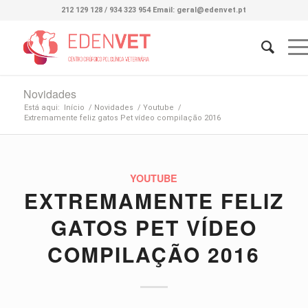
212 129 128 / 934 323 954 Email: geral@edenvet.pt
Novidades
Está aqui:
Início
/
Novidades
/
Youtube
/
Extremamente feliz gatos Pet vídeo compilação 2016
YOUTUBE
EXTREMAMENTE FELIZ
GATOS PET VÍDEO
COMPILAÇÃO 2016