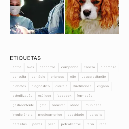
ETIQUETAS
artrite
aves
cachorros
campanha
cancro
cinomose
consulta
contágio
crianças
cão
desparasitação
diabetes
diagnóstico
diarreia
Dirofilariose
esgana
esterilização
exóticos
facebook
formação
gastroenterite
gato
hamster
idade
imunidade
insuficiência
medicamentos
obesidade
parasita
parasitas
peixes
peso
petcollective
raiva
renal