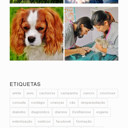
ETIQUETAS
artrite
aves
cachorros
campanha
cancro
cinomose
consulta
contágio
crianças
cão
desparasitação
diabetes
diagnóstico
diarreia
Dirofilariose
esgana
esterilização
exóticos
facebook
formação