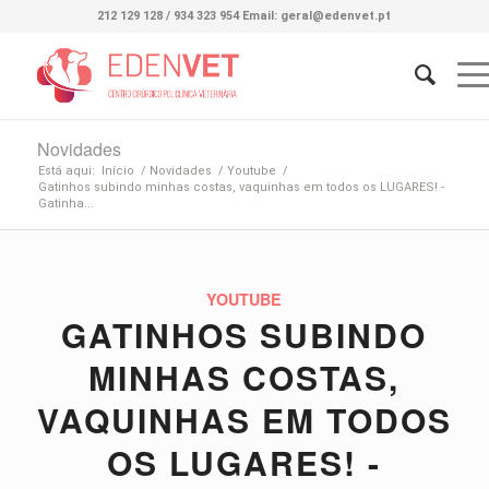
212 129 128 / 934 323 954 Email: geral@edenvet.pt
Novidades
Está aqui:
Início
/
Novidades
/
Youtube
/
Gatinhos subindo minhas costas, vaquinhas em todos os LUGARES! -
Gatinha...
YOUTUBE
GATINHOS SUBINDO
MINHAS COSTAS,
VAQUINHAS EM TODOS
OS LUGARES! -