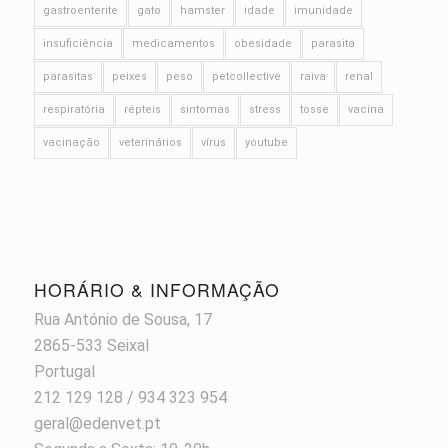
gastroenterite
gato
hamster
idade
imunidade
insuficiência
medicamentos
obesidade
parasita
parasitas
peixes
peso
petcollective
raiva
renal
respiratória
répteis
sintomas
stress
tosse
vacina
vacinação
veterinários
vírus
youtube
HORÁRIO & INFORMAÇÃO
Rua António de Sousa, 17
2865-533 Seixal
Portugal
212 129 128 / 934 323 954
geral@edenvet.pt