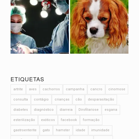
ETIQUETAS
artrite
aves
cachorros
campanha
cancro
cinomose
consulta
contágio
crianças
cão
desparasitação
diabetes
diagnóstico
diarreia
Dirofilariose
esgana
esterilização
exóticos
facebook
formação
gastroenterite
gato
hamster
idade
imunidade