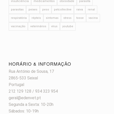
insuficiência
medicamentos
obesidade
parasita
parasitas
peixes
peso
petcollective
raiva
renal
respiratória
répteis
sintomas
stress
tosse
vacina
vacinação
veterinários
vírus
youtube
HORÁRIO & INFORMAÇÃO
Rua António de Sousa, 17
2865-533 Seixal
Portugal
212 129 128 / 934 323 954
geral@edenvet.pt
Segunda a Sexta: 10-20h
Sábados: 10-19h