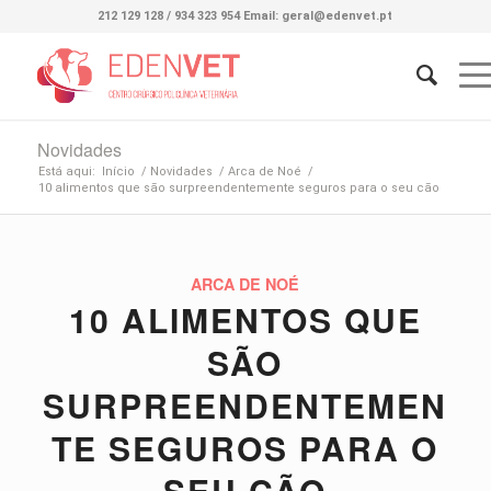
212 129 128 / 934 323 954 Email: geral@edenvet.pt
Novidades
Está aqui:
Início
/
Novidades
/
Arca de Noé
/
10 alimentos que são surpreendentemente seguros para o seu cão
ARCA DE NOÉ
10 ALIMENTOS QUE
SÃO
SURPREENDENTEMEN
TE SEGUROS PARA O
SEU CÃO