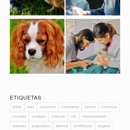
ETIQUETAS
artrite
aves
cachorros
campanha
cancro
cinomose
consulta
contágio
crianças
cão
desparasitação
diabetes
diagnóstico
diarreia
Dirofilariose
esgana