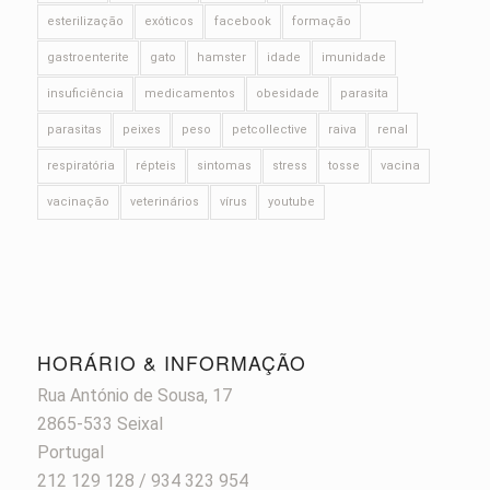
esterilização
exóticos
facebook
formação
gastroenterite
gato
hamster
idade
imunidade
insuficiência
medicamentos
obesidade
parasita
parasitas
peixes
peso
petcollective
raiva
renal
respiratória
répteis
sintomas
stress
tosse
vacina
vacinação
veterinários
vírus
youtube
HORÁRIO & INFORMAÇÃO
Rua António de Sousa, 17
2865-533 Seixal
Portugal
212 129 128 / 934 323 954