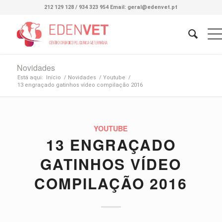
212 129 128 / 934 323 954 Email: geral@edenvet.pt
Novidades
Está aqui:
Início
/
Novidades
/
Youtube
/
13 engraçado gatinhos vídeo compilação 2016
YOUTUBE
13 ENGRAÇADO
GATINHOS VÍDEO
COMPILAÇÃO 2016