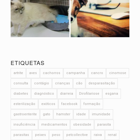
ETIQUETAS
artrite
aves
cachorros
campanha
cancro
cinomose
consulta
contágio
crianças
cão
desparasitação
diabetes
diagnóstico
diarreia
Dirofilariose
esgana
esterilização
exóticos
facebook
formação
gastroenterite
gato
hamster
idade
imunidade
insuficiência
medicamentos
obesidade
parasita
parasitas
peixes
peso
petcollective
raiva
renal