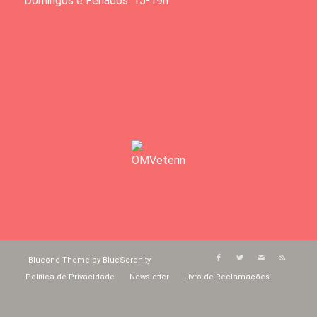
Domingos e Feriados: 15-19h
-
Blueone Theme by BlueSerenity
Política de Privacidade
Newsletter
Livro de Reclamações