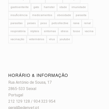
gastroenterite
gato
hamster
idade
imunidade
insuficiência
medicamentos
obesidade
parasita
parasitas
peixes
peso
petcollective
raiva
renal
respiratória
répteis
sintomas
stress
tosse
vacina
vacinação
veterinários
vírus
youtube
HORÁRIO & INFORMAÇÃO
Rua António de Sousa, 17
2865-533 Seixal
Portugal
212 129 128 / 934 323 954
geral@edenvet.pt