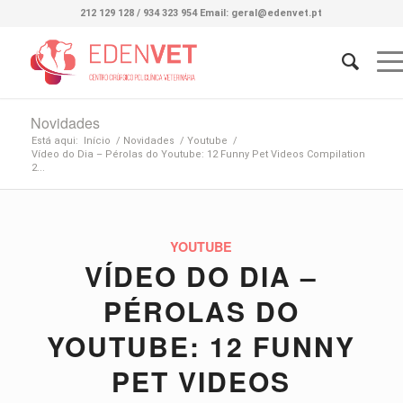
212 129 128 / 934 323 954 Email: geral@edenvet.pt
Novidades
Está aqui:
Início
/
Novidades
/
Youtube
/
Vídeo do Dia – Pérolas do Youtube: 12 Funny Pet Videos Compilation
2...
YOUTUBE
VÍDEO DO DIA –
PÉROLAS DO
YOUTUBE: 12 FUNNY
PET VIDEOS