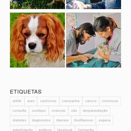
ETIQUETAS
artrite
aves
cachorros
campanha
cancro
cinomose
consulta
contágio
crianças
cão
desparasitação
diabetes
diagnóstico
diarreia
Dirofilariose
esgana
esterilização
exóticos
facebook
formação