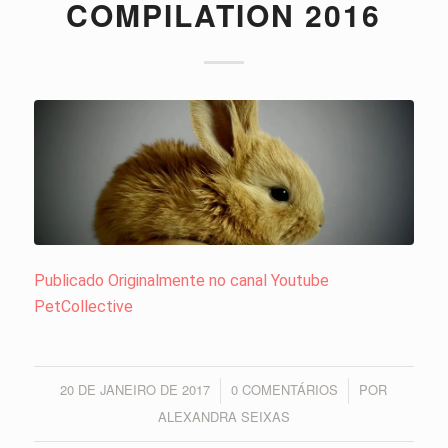
COMPILATION 2016
Publicado Originalmente no canal Youtube
PetCollective
20 DE JANEIRO DE 2017
0 COMENTÁRIOS
POR
/
/
ALEXANDRA SEIXAS