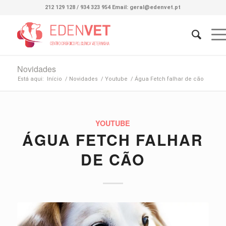
212 129 128 / 934 323 954 Email: geral@edenvet.pt
Novidades
Está aqui:
Início
/
Novidades
/
Youtube
/
Água Fetch falhar de cão
YOUTUBE
ÁGUA FETCH FALHAR
DE CÃO