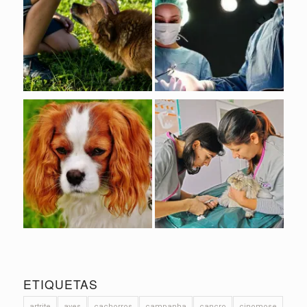
ETIQUETAS
artrite
aves
cachorros
campanha
cancro
cinomose