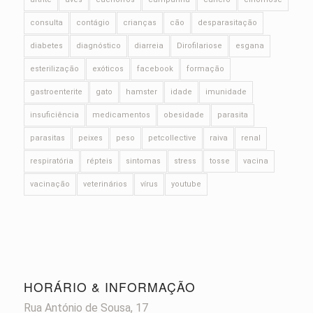
consulta
contágio
crianças
cão
desparasitação
diabetes
diagnóstico
diarreia
Dirofilariose
esgana
esterilização
exóticos
facebook
formação
gastroenterite
gato
hamster
idade
imunidade
insuficiência
medicamentos
obesidade
parasita
parasitas
peixes
peso
petcollective
raiva
renal
respiratória
répteis
sintomas
stress
tosse
vacina
vacinação
veterinários
vírus
youtube
HORÁRIO & INFORMAÇÃO
Rua António de Sousa, 17