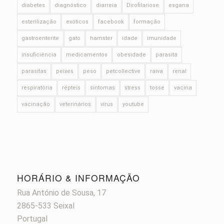
diabetes
diagnóstico
diarreia
Dirofilariose
esgana
esterilização
exóticos
facebook
formação
gastroenterite
gato
hamster
idade
imunidade
insuficiência
medicamentos
obesidade
parasita
parasitas
peixes
peso
petcollective
raiva
renal
respiratória
répteis
sintomas
stress
tosse
vacina
vacinação
veterinários
vírus
youtube
HORÁRIO & INFORMAÇÃO
Rua António de Sousa, 17
2865-533 Seixal
Portugal