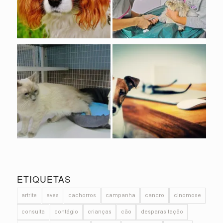
ETIQUETAS
artrite
aves
cachorros
campanha
cancro
cinomose
consulta
contágio
crianças
cão
desparasitação