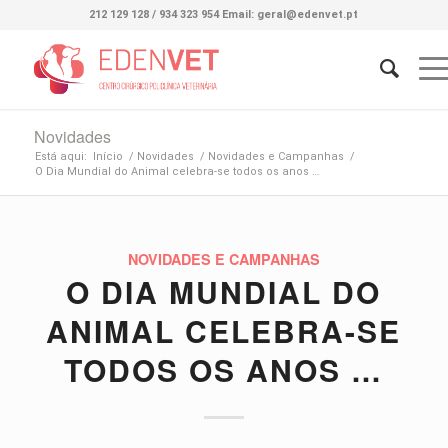
212 129 128 / 934 323 954 Email: geral@edenvet.pt
Novidades
Está aqui:
Início
/
Novidades
/
Novidades e Campanhas
/
O Dia Mundial do Animal celebra-se todos os anos …
NOVIDADES E CAMPANHAS
O DIA MUNDIAL DO
ANIMAL CELEBRA-SE
TODOS OS ANOS …