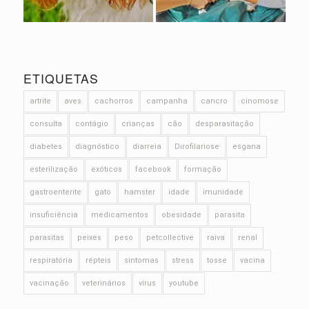
ETIQUETAS
artrite
aves
cachorros
campanha
cancro
cinomose
consulta
contágio
crianças
cão
desparasitação
diabetes
diagnóstico
diarreia
Dirofilariose
esgana
esterilização
exóticos
facebook
formação
gastroenterite
gato
hamster
idade
imunidade
insuficiência
medicamentos
obesidade
parasita
parasitas
peixes
peso
petcollective
raiva
renal
respiratória
répteis
sintomas
stress
tosse
vacina
vacinação
veterinários
vírus
youtube