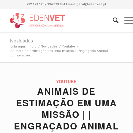
212 129 128 / 934 323 954 Email: geral@edenvet.pt
Novidades
Está aqui:
Início
/
Novidades
/
Youtube
/
Animais de estimação em uma missão | | Engraçado Animal
compilação...
YOUTUBE
ANIMAIS DE
ESTIMAÇÃO EM UMA
MISSÃO | |
ENGRAÇADO ANIMAL