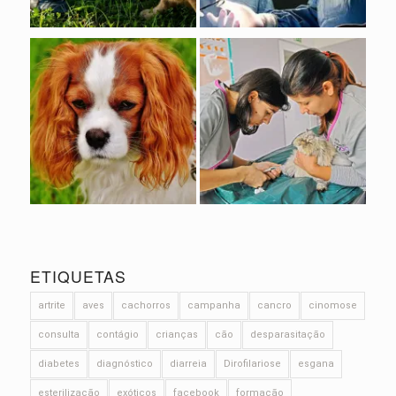
ETIQUETAS
artrite
aves
cachorros
campanha
cancro
cinomose
consulta
contágio
crianças
cão
desparasitação
diabetes
diagnóstico
diarreia
Dirofilariose
esgana
esterilização
exóticos
facebook
formação