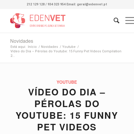
212 129 128 / 934 323 954 Email: geral@edenvet.pt
Novidades
Está aqui:
Início
/
Novidades
/
Youtube
/
Vídeo do Dia – Pérolas do Youtube: 15 Funny Pet Videos Compilation
2...
YOUTUBE
VÍDEO DO DIA –
PÉROLAS DO
YOUTUBE: 15 FUNNY
PET VIDEOS