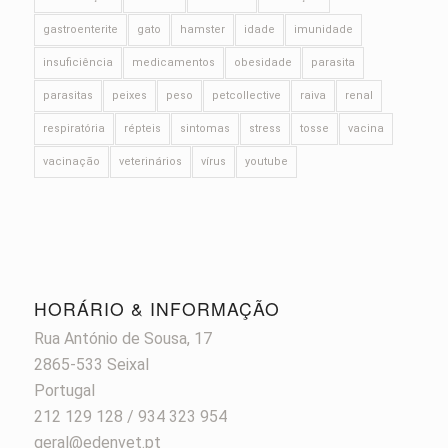
gastroenterite
gato
hamster
idade
imunidade
insuficiência
medicamentos
obesidade
parasita
parasitas
peixes
peso
petcollective
raiva
renal
respiratória
répteis
sintomas
stress
tosse
vacina
vacinação
veterinários
vírus
youtube
HORÁRIO & INFORMAÇÃO
Rua António de Sousa, 17
2865-533 Seixal
Portugal
212 129 128 / 934 323 954
geral@edenvet.pt