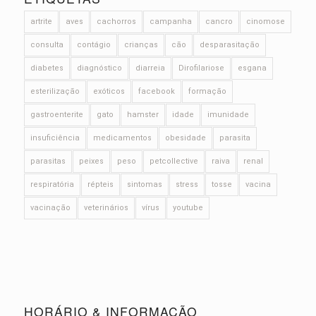
artrite
aves
cachorros
campanha
cancro
cinomose
consulta
contágio
crianças
cão
desparasitação
diabetes
diagnóstico
diarreia
Dirofilariose
esgana
esterilização
exóticos
facebook
formação
gastroenterite
gato
hamster
idade
imunidade
insuficiência
medicamentos
obesidade
parasita
parasitas
peixes
peso
petcollective
raiva
renal
respiratória
répteis
sintomas
stress
tosse
vacina
vacinação
veterinários
vírus
youtube
HORÁRIO & INFORMAÇÃO