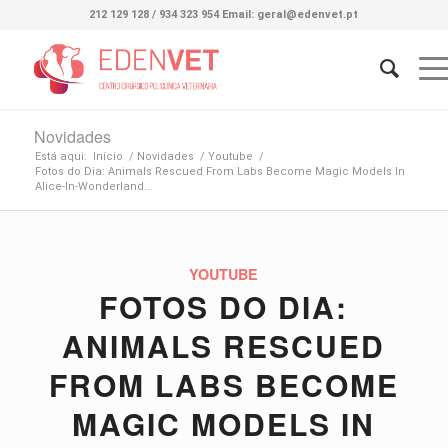
212 129 128 / 934 323 954 Email: geral@edenvet.pt
Novidades
Está aqui:
Início
/
Novidades
/
Youtube
/
Fotos do Dia: Animals Rescued From Labs Become Magic Models In
Alice-In-Wonderland...
YOUTUBE
FOTOS DO DIA:
ANIMALS RESCUED
FROM LABS BECOME
MAGIC MODELS IN