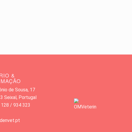
RIO &
RMAÇÃO
nio de Sousa, 17
 Seixal, Portugal
 128 / 934 323
denvet.pt