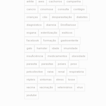
artrite
aves
cachorros
campanha
cancro
cinomose
consulta
contágio
crianças
cão
desparasitação
diabetes
diagnóstico
diarreia
Dirofilariose
esgana
esterilização
exóticos
facebook
formação
gastroenterite
gato
hamster
idade
imunidade
insuficiência
medicamentos
obesidade
parasita
parasitas
peixes
peso
petcollective
raiva
renal
respiratória
répteis
sintomas
stress
tosse
vacina
vacinação
veterinários
vírus
youtube