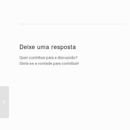
Deixe uma resposta
Quer contribuir para a discussão?
Sinta-se a vontade para contribuir!
Vídeo do Dia – Pérolas
do Youtube: Cyber
Monday Pets
Compilation 20...