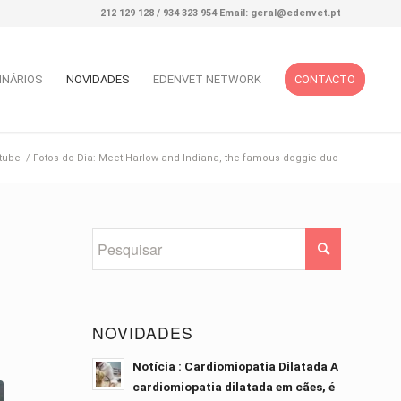
212 129 128 / 934 323 954 Email: geral@edenvet.pt
INÁRIOS
NOVIDADES
EDENVET NETWORK
CONTACTO
tube
/
Fotos do Dia: Meet Harlow and Indiana, the famous doggie duo
NOVIDADES
Notícia : Cardiomiopatia Dilatada A
cardiomiopatia dilatada em cães, é