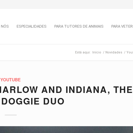
 NÓS
ESPECIALIDADES
PARA TUTORES DE ANIMAIS
PARA VETER
Está aqui:
Início
/
Novidades
/
You
YOUTUBE
HARLOW AND INDIANA, THE
 DOGGIE DUO