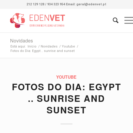
212 129 128 / 934 323 954 Email: geral@edenvet.pt
Novidades
Está aqui:
Início
/
Novidades
/
Youtube
/
Fotos do Dia: Egypt .. sunrise and sunset
YOUTUBE
FOTOS DO DIA: EGYPT
.. SUNRISE AND
SUNSET