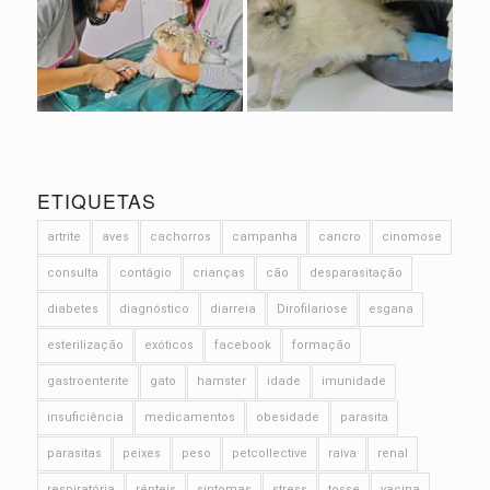
ETIQUETAS
artrite
aves
cachorros
campanha
cancro
cinomose
consulta
contágio
crianças
cão
desparasitação
diabetes
diagnóstico
diarreia
Dirofilariose
esgana
esterilização
exóticos
facebook
formação
gastroenterite
gato
hamster
idade
imunidade
insuficiência
medicamentos
obesidade
parasita
parasitas
peixes
peso
petcollective
raiva
renal
respiratória
répteis
sintomas
stress
tosse
vacina