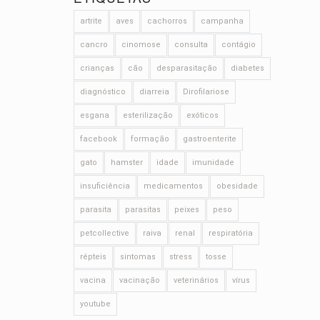
artrite
aves
cachorros
campanha
cancro
cinomose
consulta
contágio
crianças
cão
desparasitação
diabetes
diagnóstico
diarreia
Dirofilariose
esgana
esterilização
exóticos
facebook
formação
gastroenterite
gato
hamster
idade
imunidade
insuficiência
medicamentos
obesidade
parasita
parasitas
peixes
peso
petcollective
raiva
renal
respiratória
répteis
sintomas
stress
tosse
vacina
vacinação
veterinários
vírus
youtube