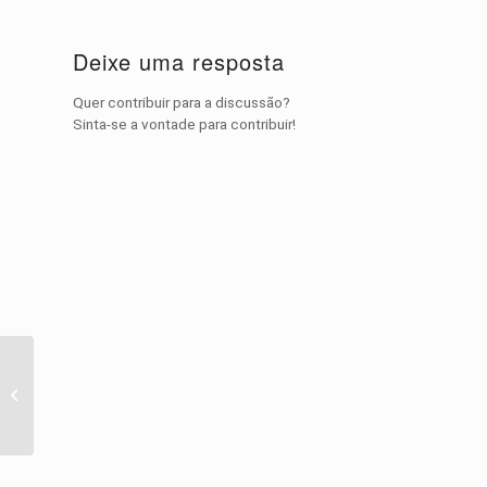
Deixe uma resposta
Quer contribuir para a discussão?
Sinta-se a vontade para contribuir!
Vídeo do Dia – Pérolas
do Youtube: 14 Funny
Pet Videos Compilation
...