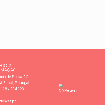
RIO &
RMAÇÃO
nio de Sousa, 17
 Seixal, Portugal
 128 / 934 323
denvet.pt