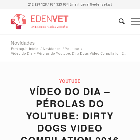
212 129 128 / 934 323 954 Email: geral@edenvet.pt
Novidades
Está aqui:
Início
/
Novidades
/
Youtube
/
Vídeo do Dia – Pérolas do Youtube: Dirty Dogs Video Compilation 2...
YOUTUBE
VÍDEO DO DIA –
PÉROLAS DO
YOUTUBE: DIRTY
DOGS VIDEO
COMPILATION 2016