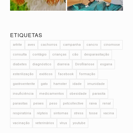
ETIQUETAS
artrite
aves
cachorros
campanha
cancro
cinomose
consulta
contágio
crianças
cão
desparasitação
diabetes
diagnóstico
diarreia
Dirofilariose
esgana
esterilização
exóticos
facebook
formação
gastroenterite
gato
hamster
idade
imunidade
insuficiência
medicamentos
obesidade
parasita
parasitas
peixes
peso
petcollective
raiva
renal
respiratória
répteis
sintomas
stress
tosse
vacina
vacinação
veterinários
vírus
youtube