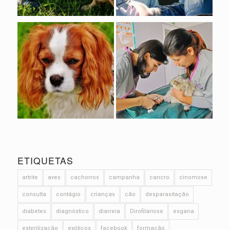
ETIQUETAS
artrite
aves
cachorros
campanha
cancro
cinomose
consulta
contágio
crianças
cão
desparasitação
diabetes
diagnóstico
diarreia
Dirofilariose
esgana
esterilização
exóticos
facebook
formação