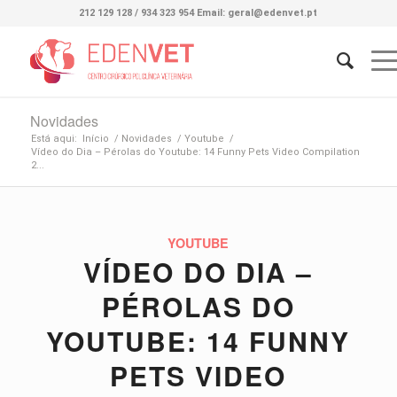
212 129 128 / 934 323 954 Email: geral@edenvet.pt
Novidades
Está aqui:
Início
/
Novidades
/
Youtube
/
Vídeo do Dia – Pérolas do Youtube: 14 Funny Pets Video Compilation
2...
YOUTUBE
VÍDEO DO DIA –
PÉROLAS DO
YOUTUBE: 14 FUNNY
PETS VIDEO