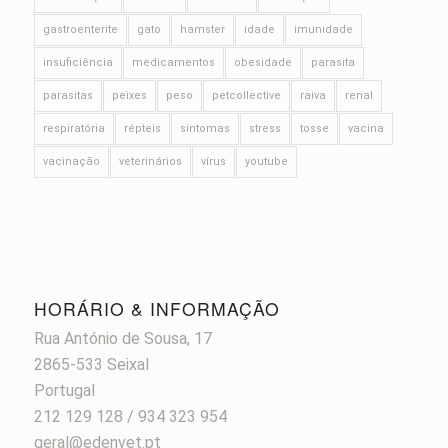
gastroenterite
gato
hamster
idade
imunidade
insuficiência
medicamentos
obesidade
parasita
parasitas
peixes
peso
petcollective
raiva
renal
respiratória
répteis
sintomas
stress
tosse
vacina
vacinação
veterinários
vírus
youtube
HORÁRIO & INFORMAÇÃO
Rua António de Sousa, 17
2865-533 Seixal
Portugal
212 129 128 / 934 323 954
geral@edenvet.pt