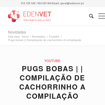
212 129 128 / 934 323 954 Email: geral@edenvet.pt
Novidades
Está aqui:
Início
/
Novidades
/
Youtube
/
Pugs bobas | | Compilação de cachorrinho A compilação
YOUTUBE
PUGS BOBAS | |
COMPILAÇÃO DE
CACHORRINHO A
COMPILAÇÃO