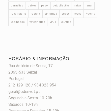
parasitas
peixes
peso
petcollective
raiva
renal
respiratória
répteis
sintomas
stress
tosse
vacina
vacinação
veterinários
vírus
youtube
HORÁRIO & INFORMAÇÃO
Rua António de Sousa, 17
2865-533 Seixal
Portugal
212 129 128 / 934 323 954
geral@edenvet.pt
Segunda a Sexta: 10-20h
Sábados: 10-19h
Domingos e Feriados: 15-19h