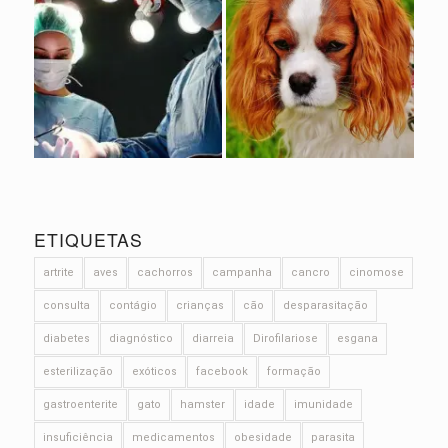
ETIQUETAS
artrite
aves
cachorros
campanha
cancro
cinomose
consulta
contágio
crianças
cão
desparasitação
diabetes
diagnóstico
diarreia
Dirofilariose
esgana
esterilização
exóticos
facebook
formação
gastroenterite
gato
hamster
idade
imunidade
insuficiência
medicamentos
obesidade
parasita