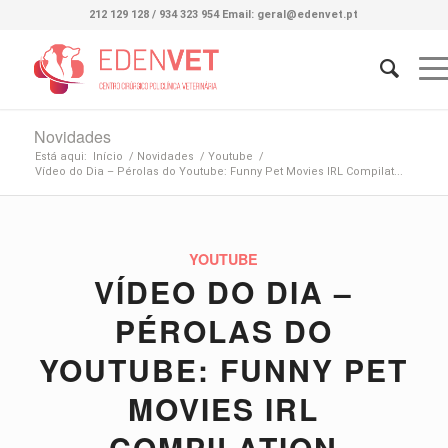
212 129 128 / 934 323 954 Email: geral@edenvet.pt
Novidades
Está aqui:
Início
/
Novidades
/
Youtube
/
Vídeo do Dia – Pérolas do Youtube: Funny Pet Movies IRL Compilat...
YOUTUBE
VÍDEO DO DIA –
PÉROLAS DO
YOUTUBE: FUNNY PET
MOVIES IRL
COMPILATION