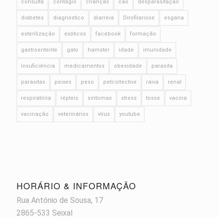
consulta
contágio
crianças
cão
desparasitação
diabetes
diagnóstico
diarreia
Dirofilariose
esgana
esterilização
exóticos
facebook
formação
gastroenterite
gato
hamster
idade
imunidade
insuficiência
medicamentos
obesidade
parasita
parasitas
peixes
peso
petcollective
raiva
renal
respiratória
répteis
sintomas
stress
tosse
vacina
vacinação
veterinários
vírus
youtube
HORÁRIO & INFORMAÇÃO
Rua António de Sousa, 17
2865-533 Seixal