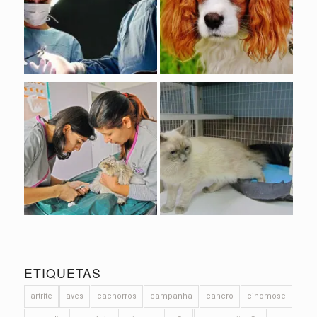
ETIQUETAS
artrite
aves
cachorros
campanha
cancro
cinomose